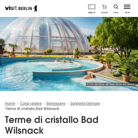
Portale
Carrello
Biglietti
Cerca
Menu
ufficiale
Salta
del
al
turismo
contenuto
di
principale
Berlino
© Foto: Kristall Kur- und Grdaier-Therme Bad Wilsnack
Home
Cosa vedere
Benessere
Sorgente termale
Terme di cristallo Bad Wilsnack
Terme di cristallo Bad
Wilsnack