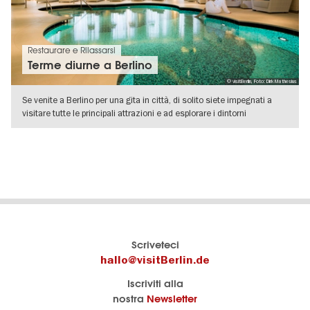
Restaurare e Rilassarsi
Terme diurne a Berlino
© visitBerlin, Foto: Dirk Mathesius
Se venite a Berlino per una gita in città, di solito siete impegnati a
visitare tutte le principali attrazioni e ad esplorare i dintorni
VISUALIZZA DETTAGLI
Il
visitBerlin-Blog
Scriveteci
portale
Qui
hallo@visitBerlin.de
turistico
scrivono
Iscriviti alla
ufficiale
gli
nostra
Newsletter
di
esperti