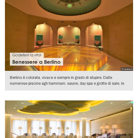
Godetevi la vita!
Benessere a Berlino
© camera4
Berlino è colorata, vivace e sempre in grado di stupire. Dalle
numerose piscine agli hammam, saune, day spa e grotte di sale, le
offerte per
VISUALIZZA DETTAGLI