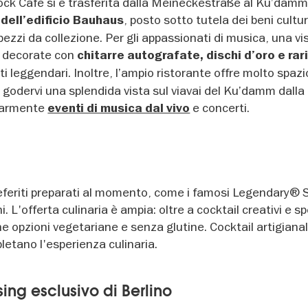
ock Cafe si è trasferita dalla Meineckestraße al Ku’damm.
i
, posto sotto tutela dei beni cultur
dell’edificio Bauhaus
ezzi da collezione. Per gli appassionati di musica, una vis
no decorate con
chitarre autografate, dischi d’oro e rar
ti leggendari. Inoltre, l’ampio ristorante offre molto spazio
e godervi una splendida vista sul viavai del Ku’damm dalla
olarmente
e concerti.
eventi di musica dal vivo
referiti preparati al momento, come i famosi Legendary® 
i. L'offerta culinaria è ampia: oltre a cocktail creativi e sp
 opzioni vegetariane e senza glutine. Cocktail artigianali
pletano l'esperienza culinaria.
ng esclusivo di Berlino