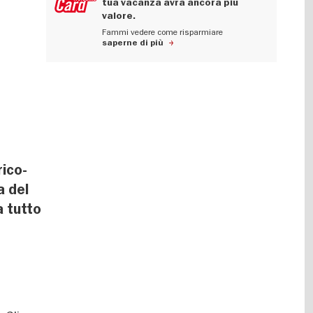
tua vacanza avrà ancora più
valore.
Fammi vedere come risparmiare
saperne di più
rico-
a del
a tutto