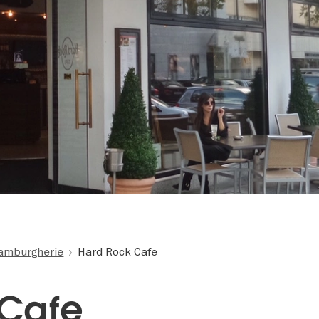
amburgherie
Hard Rock Cafe
 Cafe