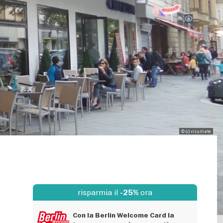
© (c) visumate
risparmia il
ora
-25%
Con la Berlin Welcome Card la