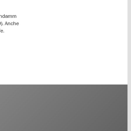
stendamm
9). Anche
e.