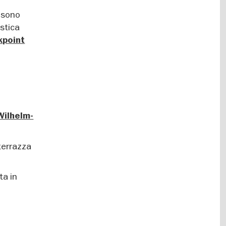
i sono
istica
kpoint
Wilhelm-
terrazza
ta in