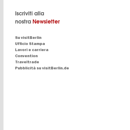
Iscriviti alla
nostra
Newsletter
Navigation:
Su visitBerlin
About
Ufficio Stampa
Lavori e carriera
Convention
Traveltrade
Pubblicità su visitBerlin.de