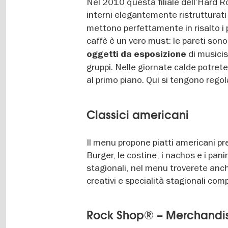
Nel 2010 questa filiale dell’Hard R
interni elegantemente ristrutturat
mettono perfettamente in risalto i p
caffè è un vero must: le pareti so
di musicis
oggetti da esposizione
gruppi. Nelle giornate calde potret
al primo piano. Qui si tengono reg
Classici americani
Il menu propone piatti americani p
Burger, le costine, i nachos e i panin
stagionali, nel menu troverete anche
creativi e specialità stagionali com
Rock Shop® – Merchandisi