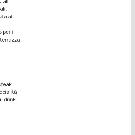
 Gli
ali,
ita al
i
 per i
 terrazza
Steak
ecialità
, drink