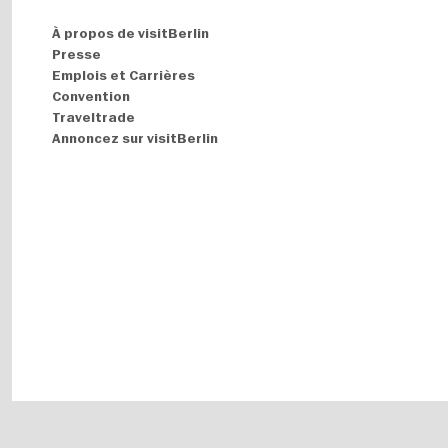
Navigation:
À propos de visitBerlin
About
Presse
Emplois et Carrières
Convention
Traveltrade
Annoncez sur visitBerlin
Fußbereichsmenü
Mentions légales
Politique de confidentialité