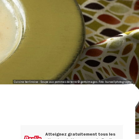
Cuisine berlinoise : Soupe aux pommes de terre © gettyimages, Foto: burwellphotography
Atteignez gratuitement tous les