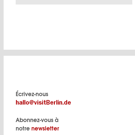
Recettes de Maman“ jusqu’à 5h du matin. Fait
VERS L'APERÇU EN DÉTAILS
Écrivez-nous
hallo@visitBerlin.de
Abonnez-vous à
notre
newsletter