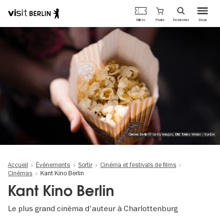
Portail
Panier
Billets
Rechercher
Menu
officiel
Aller
du
au
tourisme
contenu
de
principal
Berlin
Cinéma Berlin © Getty Images, Bild: Tobias Weber / EyeEm
Accueil
Événements
Sortir
Cinéma et festivals de films
Cinémas
Kant Kino Berlin
Kant Kino Berlin
Le plus grand cinéma d'auteur à Charlottenburg