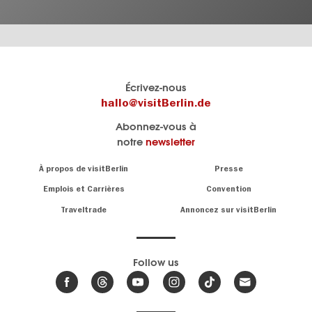
Le
Blog visitBerlin
Écrivez-nous
portail
Les
hallo@visitBerlin.de
officiel
spécialistes
Abonnez-vous à
de
de
notre
newsletter
Berlin
Berlin
visitBerlin.de
écrivent
Navigation:
À propos de visitBerlin
Presse
ici.
About
Nous connaissons
Berlin et sommes
Emplois et Carrières
Convention
personnellement
Conseils
Traveltrade
Annoncez sur visitBerlin
là pour vous.
sur
la
Nous vous
capitale
offrons
Follow us
les
meilleures
Actualités,
offres de
événements
,
voyages
&
et
hôtels