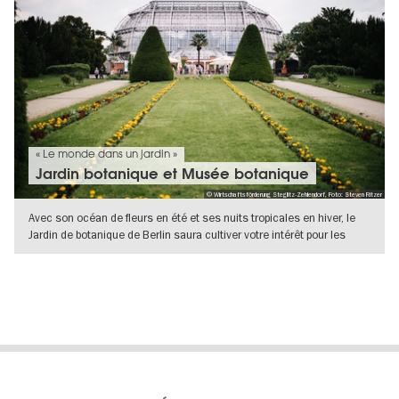
« Le monde dans un jardin »
Jardin botanique et Musée botanique
© Wirtschaftsförderung Steglitz-Zehlendorf, Foto: Steven Ritzer
Avec son océan de fleurs en été et ses nuits tropicales en hiver, le
Jardin de botanique de Berlin saura cultiver votre intérêt pour les
VERS L'APERÇU EN DÉTAILS
Le
Blog visitBerlin