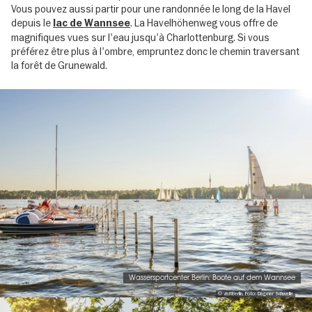
Vous pouvez aussi partir pour une randonnée le long de la Havel
depuis le
. La Havelhöhenweg vous offre de
lac de Wannsee
magnifiques vues sur l'eau jusqu'à Charlottenburg. Si vous
préférez être plus à l'ombre, empruntez donc le chemin traversant
la forêt de Grunewald.
Image
gallery
Wassersportcenter Berlin: Boote auf dem Wannsee
© visitBerlin, Foto: Dagmar Schwelle