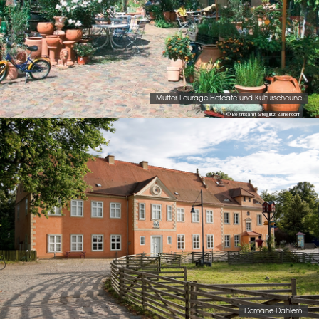
Mutter Fourage-Hofcafé und Kulturscheune
© Bezirksamt Steglitz-Zehlendorf
Domäne Dahlem