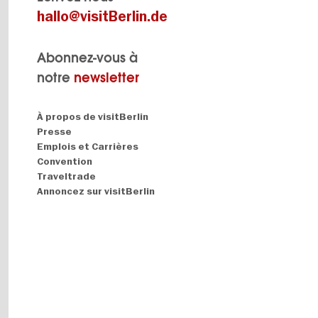
hallo@visitBerlin.de
Abonnez-vous à
notre
newsletter
Navigation:
À propos de visitBerlin
About
Presse
Emplois et Carrières
Convention
Traveltrade
Annoncez sur visitBerlin