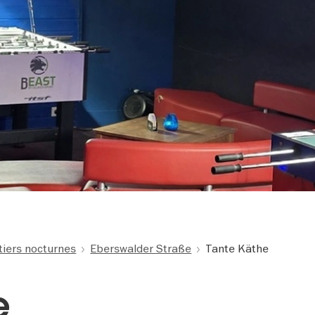
tiers nocturnes
Eberswalder Straße
Tante Käthe
e