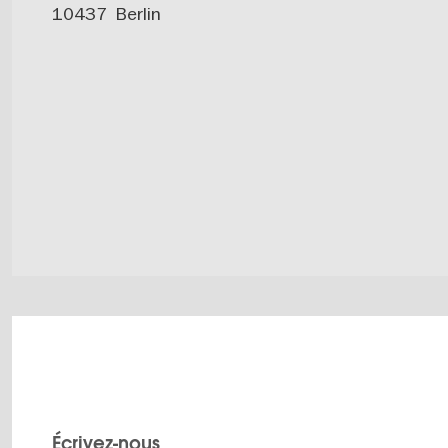
10437
Berlin
Écrivez-nous