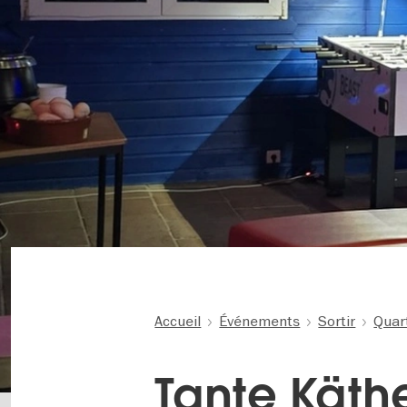
Accueil
Événements
Sortir
Quar
Tante Käth