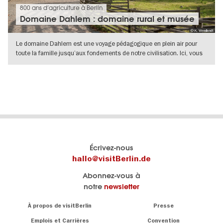
800 ans d’agriculture à Berlin
Domaine Dahlem : domaine rural et musée
© K. Wendlandt
Le domaine Dahlem est une voyage pédagogique en plein air pour
toute la famille jusqu’aux fondements de notre civilisation. Ici, vous
pouvez
VERS L'APERÇU EN DÉTAILS
Le
Blog visitBerlin
Écrivez-nous
portail
Les
hallo@visitBerlin.de
officiel
spécialistes
Abonnez-vous à
de
de
notre
newsletter
Berlin
Berlin
visitBerlin.de
écrivent
Navigation:
À propos de visitBerlin
Presse
ici.
About
Nous connaissons
Berlin et sommes
Emplois et Carrières
Convention