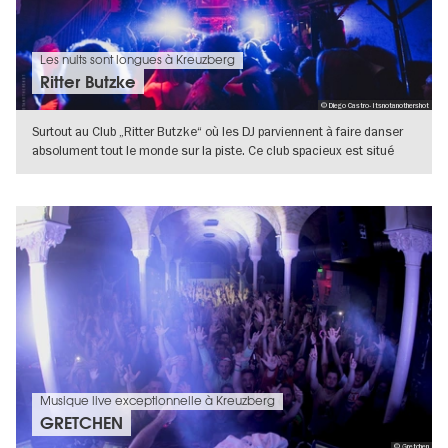
Les nuits sont longues à Kreuzberg
Ritter Butzke
© Diego Castro- Itsnotanothershot
Surtout au Club „Ritter Butzke“ où les DJ parviennent à faire danser
absolument tout le monde sur la piste. Ce club spacieux est situé
dans
VERS L'APERÇU EN DÉTAILS
Musique live exceptionnelle à Kreuzberg
GRETCHEN
© Gretchen