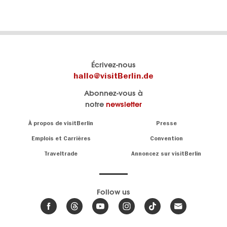
Le
Blog visitBerlin
Écrivez-nous
portail
Les
hallo@visitBerlin.de
officiel
spécialistes
Abonnez-vous à
de
de
notre
newsletter
Berlin
Berlin
visitBerlin.de
écrivent
Navigation:
À propos de visitBerlin
Presse
ici.
About
Nous connaissons
Berlin et sommes
Emplois et Carrières
Convention
personnellement
Conseils
Traveltrade
Annoncez sur visitBerlin
là pour vous.
sur
la
Nous vous
capitale
offrons
Follow us
les
meilleures
Actualités,
offres de
événements
,
voyages
&
et