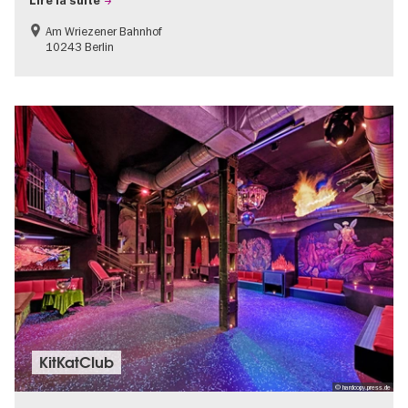
Lire la suite
Am Wriezener Bahnhof
10243 Berlin
KitKatClub
© hardcopy.press.de