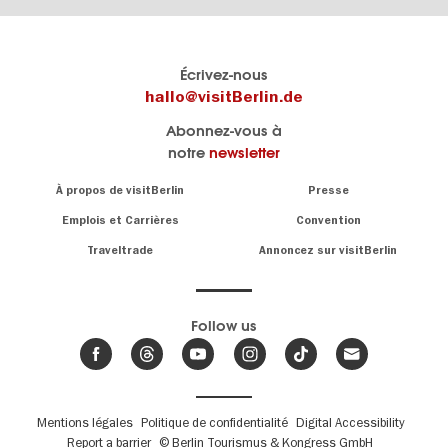
Le
Blog visitBerlin
Écrivez-nous
portail
Les
hallo@visitBerlin.de
officiel
spécialistes
Abonnez-vous à
de
de
notre
newsletter
Berlin
Berlin
visitBerlin.de
écrivent
Navigation:
À propos de visitBerlin
Presse
ici.
About
Nous connaissons
Berlin et sommes
Emplois et Carrières
Convention
personnellement
Conseils
Traveltrade
Annoncez sur visitBerlin
là pour vous.
sur
la
Nous vous
capitale
offrons
Follow us
les
meilleures
Actualités,
offres de
événements
,
voyages
&
et
hôtels
tendances
.
billets
de
Fußbereichsmenü
Mentions légales
Politique de confidentialité
Digital Accessibility
Berlin
Report a barrier
© Berlin Tourismus & Kongress GmbH