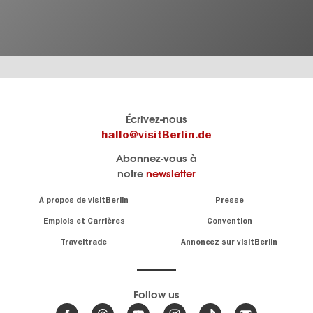
Le
Blog visitBerlin
Écrivez-nous
portail
Les
hallo@visitBerlin.de
officiel
spécialistes
Abonnez-vous à
de
de
notre
newsletter
Berlin
Berlin
visitBerlin.de
écrivent
Navigation:
À propos de visitBerlin
Presse
ici.
About
Nous connaissons
Berlin et sommes
Emplois et Carrières
Convention
personnellement
Conseils
Traveltrade
Annoncez sur visitBerlin
là pour vous.
sur
la
Nous vous
capitale
offrons
Follow us
les
meilleures
Actualités,