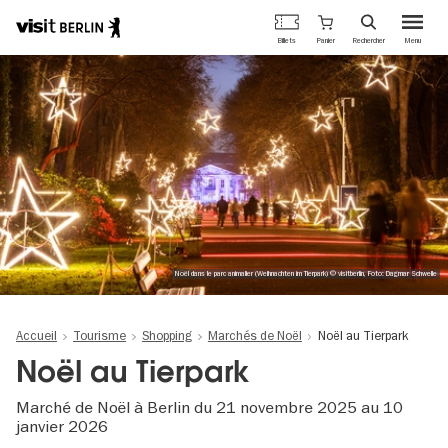
Portail
Panier
Billets
Rechercher
Menu
officiel
Aller
du
au
tourisme
contenu
de
principal
Berlin
Noël dans le parc animalier (Weihnachten im Tierpark) © visitberlin, Foto: Dagmar Schwelle
Accueil
Tourisme
Shopping
Marchés de Noël
Noël au Tierpark
Noël au Tierpark
Marché de Noël à Berlin du 21 novembre 2025 au 10
janvier 2026