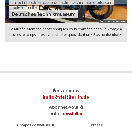
La technologie à portée de main – des moments forts pour
toute la famille
Deutsches Technikmuseum
© Foto: Serjozha Kostyushev
Le Musée allemand des techniques vous emmène dans un voyage à
travers le temps : des avions historiques, dont un « Rosinenbomber »
(avion de
VERS L'APERÇU EN DÉTAILS
Le
Blog visitBerlin
Écrivez-nous
portail
Les
hallo@visitBerlin.de
officiel
spécialistes
Abonnez-vous à
de
de
notre
newsletter
Berlin
Berlin
visitBerlin.de
écrivent
Navigation:
À propos de visitBerlin
Presse
ici.
About
Nous connaissons