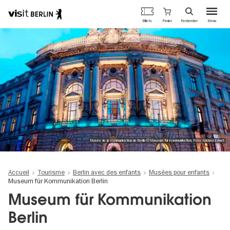
Portail
Panier
Billets
Rechercher
Menu
officiel
Aller
du
au
tourisme
contenu
de
principal
Berlin
Musée de la communication de Berlin © Museum für Kommunikation, Foto: Michael Erhart
Accueil
Tourisme
Berlin avec des enfants
Musées pour enfants
Museum für Kommunikation Berlin
Museum für Kommunikation
Berlin