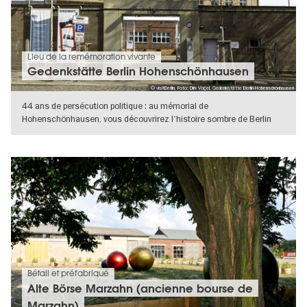
Lieu de la remémoration vivante
Gedenkstätte Berlin Hohenschönhausen
© visitBerlin, Foto: Dirk Vogel, Gedenkstätte Berlin-Hohenschönhausen
44 ans de persécution politique : au mémorial de
Hohenschönhausen, vous découvrirez l'histoire sombre de Berlin
sous le régime de la RDA.
VERS L'APERÇU EN DÉTAILS
Bétail et préfabriqué
Alte Börse Marzahn (ancienne bourse de
Marzahn)