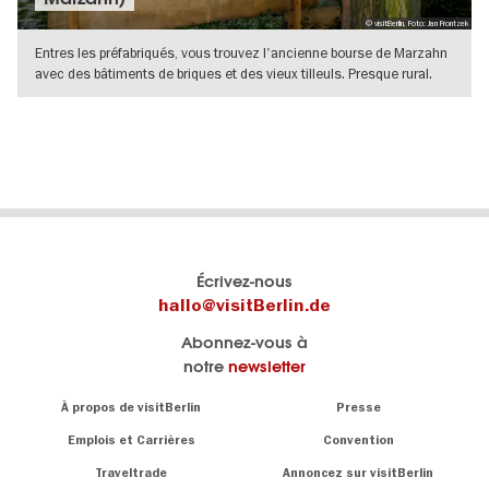
© visitBerlin, Foto: Jan Frontzek
Entres les préfabriqués, vous trouvez l'ancienne bourse de Marzahn
avec des bâtiments de briques et des vieux tilleuls. Presque rural.
VERS L'APERÇU EN DÉTAILS
Le
Blog visitBerlin
Écrivez-nous
portail
Les
hallo@visitBerlin.de
officiel
spécialistes
Abonnez-vous à
de
de
notre
newsletter
Berlin
Berlin
visitBerlin.de
écrivent
Navigation:
À propos de visitBerlin
Presse
ici.
About
Nous connaissons
Berlin et sommes
Emplois et Carrières
Convention
personnellement
Conseils
Traveltrade
Annoncez sur visitBerlin
là pour vous.
sur