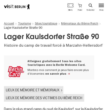
Portail
Panier
Billets
Rechercher
Menu
officiel
Aller
du
au
tourisme
Accueil
Tourisme
Sites touristique
Mémoriaux du IIIème Reich
contenu
de
Lager Kaulsdorfer Straße 90
principal
Berlin
Lager Kaulsdorfer Straße 90
Histoire du camp de travail forcé à Marzahn-Hellersdorf
Atteignez gratuitement tous les sites
touristiques avec la Berlin Welcome Card.
Montrez-moi comment je peux faire encore plus
d'économies
en savoir plus
LIEUX DE MÉMOIRE ET MÉMORIAUX
LIEUX DE MÉMOIRE DES VICTIMES DU IIIÈME REICH
Dans le plus grand camp du sud de Kaulsdorf, sur la Kaulsdorfer