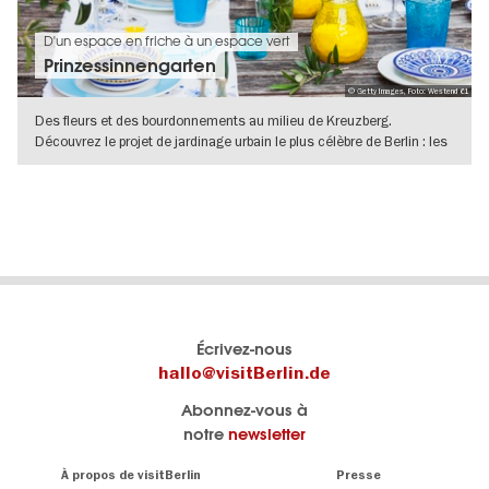
D'un espace en friche à un espace vert
Prinzessinnengarten
© Getty Images, Foto: Westend 61
Des fleurs et des bourdonnements au milieu de Kreuzberg.
Découvrez le projet de jardinage urbain le plus célèbre de Berlin : les
VERS L'APERÇU EN DÉTAILS
Le
Blog visitBerlin
Écrivez-nous
portail
Les
hallo@visitBerlin.de
officiel
spécialistes
Abonnez-vous à
de
de
notre
newsletter
Berlin
Berlin
visitBerlin.de
écrivent
Navigation:
À propos de visitBerlin
Presse
ici.
About
Nous connaissons