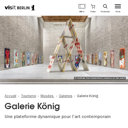
Portail
Panier
Billets
Rechercher
Menu
officiel
Aller
du
au
tourisme
contenu
de
principal
Berlin
© visitBerlin, Foto: Roman Maerz_courtesy_of_the_artist
Accueil
Tourisme
Musées
Galeries
Galerie König
Galerie König
Une plateforme dynamique pour l'art contemporain