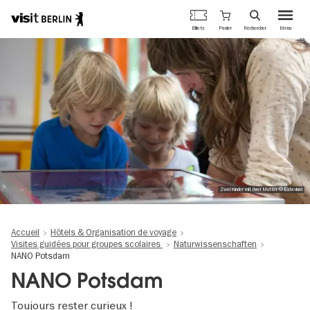
Portail
Panier
Billets
Rechercher
Menu
officiel
Aller
du
au
tourisme
contenu
de
principal
Berlin
Zwei Kinder mit Ihrer Mutter © Extavium
Accueil
Hôtels & Organisation de voyage
Visites guidées pour groupes scolaires
Naturwissenschaften
NANO Potsdam
NANO Potsdam
Toujours rester curieux !