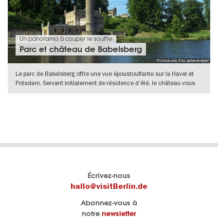
Un panorama à couper le souffle
Parc et château de Babelsberg
© iStock.com, Foto: picturedesigner
Le parc de Babelsberg offre une vue époustouflante sur la Havel et
Potsdam. Servant initialement de résidence d’été, le château vous
VERS L'APERÇU EN DÉTAILS
Le
Blog visitBerlin
Écrivez-nous
portail
Les
hallo@visitBerlin.de
officiel
spécialistes
Abonnez-vous à
de
de
notre
newsletter
Berlin
Berlin