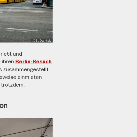
, © St. Oberholz
erlebt und
e ihren
Berlin-Besuch
és zusammengestellt.
geweise einmieten
 trotzdem.
ion