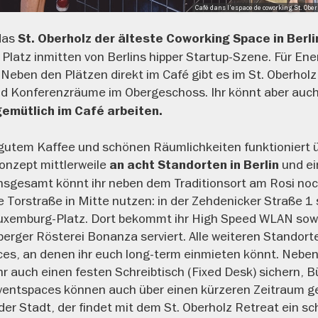
Café dans l'espace de coworking St. Ober
das
St. Oberholz der älteste Coworking Space in Berli
 Platz inmitten von Berlins hipper Startup-Szene. Für Ene
Neben den Plätzen direkt im Café gibt es im St. Oberhol
und Konferenzräume im Obergeschoss. Ihr könnt aber auc
emütlich im Café arbeiten.
gutem Kaffee und schönen Räumlichkeiten funktioniert ü
onzept mittlerweile
und ei
an acht Standorten in Berlin
Insgesamt könnt ihr neben dem Traditionsort am Rosi noc
 Torstraße in Mitte nutzen: in der Zehdenicker Straße 1 
Luxemburg-Platz. Dort bekommt ihr High Speed WLAN sow
erger Rösterei Bonanza serviert. Alle weiteren Standorte
es, an denen ihr euch long-term einmieten könnt. Neben 
r auch einen festen Schreibtisch (Fixed Desk) sichern, B
entspaces können auch über einen kürzeren Zeitraum g
er Stadt, der findet mit dem St. Oberholz Retreat ein s