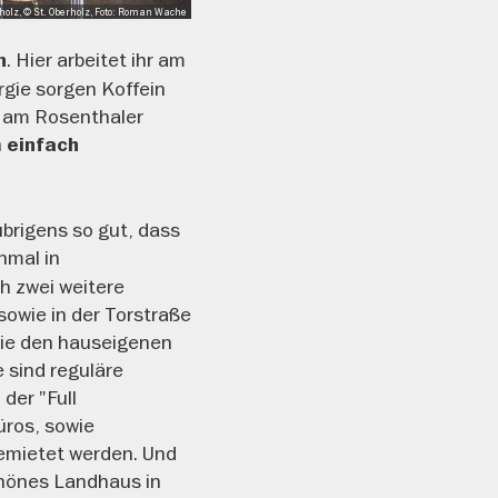
holz, © St. Oberholz, Foto: Roman Wache
. Hier arbeitet ihr am
n
rgie sorgen Koffein
z am Rosenthaler
h
einfach
brigens so gut, dass
nmal in
h zwei weitere
sowie in der Torstraße
ie den hauseigenen
 sind reguläre
der "Full
üros, sowie
emietet werden. Und
chönes Landhaus in