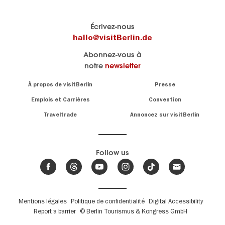
Le
Blog visitBerlin
Écrivez-nous
portail
Les
hallo@visitBerlin.de
officiel
spécialistes
Abonnez-vous à
de
de
notre
newsletter
Berlin
Berlin
visitBerlin.de
écrivent
Navigation:
À propos de visitBerlin
Presse
ici.
About
Nous connaissons
Berlin et sommes
Emplois et Carrières
Convention
personnellement
Conseils
Traveltrade
Annoncez sur visitBerlin
là pour vous.
sur
la
Nous vous
capitale
offrons
Follow us
les
meilleures
Actualités,
offres de
événements
,
voyages
&
et
hôtels
tendances
.
billets
de
Fußbereichsmenü
Mentions légales
Politique de confidentialité
Digital Accessibility
Berlin
Report a barrier
© Berlin Tourismus & Kongress GmbH
Nous avons le
calendrier