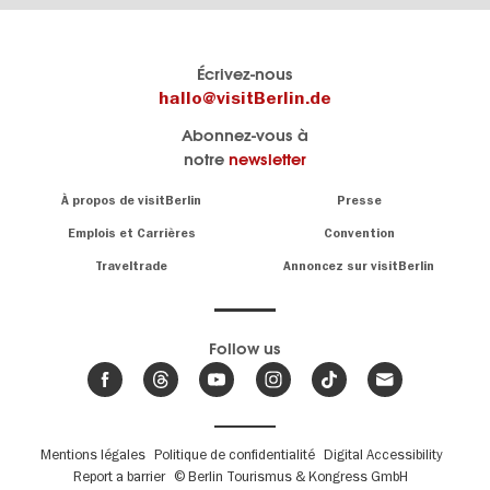
Le
Blog visitBerlin
Écrivez-nous
portail
Les
hallo@visitBerlin.de
officiel
spécialistes
Abonnez-vous à
de
de
notre
newsletter
Berlin
Berlin
visitBerlin.de
écrivent
Navigation:
À propos de visitBerlin
Presse
ici.
About
Nous connaissons
Berlin et sommes
Emplois et Carrières
Convention
personnellement
Conseils
Traveltrade
Annoncez sur visitBerlin
là pour vous.
sur
la
Nous vous
capitale
offrons
Follow us
les
meilleures
Actualités,
offres de
événements
,
voyages
&
et
hôtels
tendances
.
billets
de
Fußbereichsmenü
Mentions légales
Politique de confidentialité
Digital Accessibility
Berlin
Report a barrier
© Berlin Tourismus & Kongress GmbH
Nous avons le