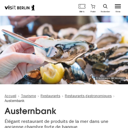
Portail
Panier
Billets
Rechercher
Menu
officiel
Aller
du
au
tourisme
contenu
de
principal
Berlin
© GettyImages, Bild: Westend61
Accueil
Tourisme
Restaurants
Restaurants gastronomiques
Austernbank
Austernbank
Élégant restaurant de produits de la mer dans une
ancienne chambre forte de banque