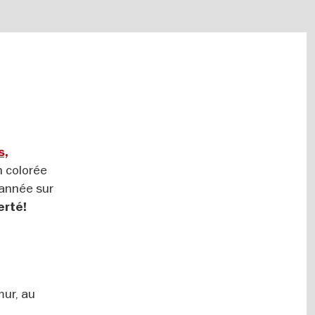
s,
n colorée
 année sur
erté!
mur, au