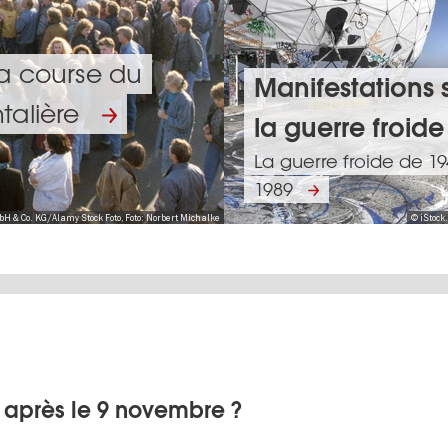
 la course du
Manifestations 
talière
la guerre froide
La guerre froide de 19
1989
 Co. KG/Alamy Stock Foto, Foto: Norbert Michalke
© iStock
n après le 9 novembre ?