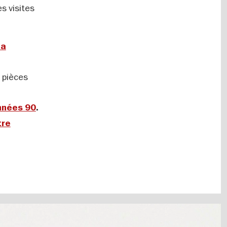
s visites
la
 pièces
années 90
.
tre