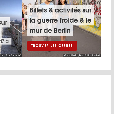
Billets & activités sur
la guerre froide & le
sur
mur de Berlin
47 à
TROUVER LES OFFRES
.com; Foto: Stefan90
© visitBerlin, Foto: Philip Koschel