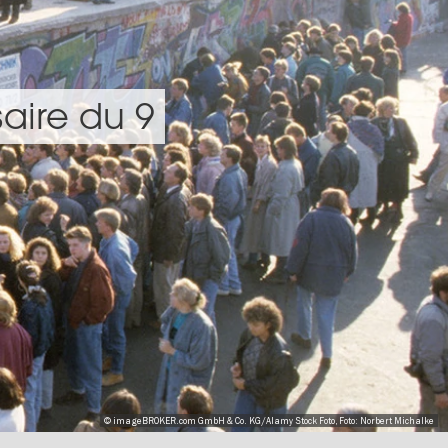
aire du 9
© imageBROKER.com GmbH & Co. KG/Alamy Stock Foto, Foto: Norbert Michalke