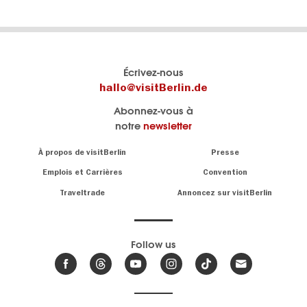
Le
Blog visitBerlin
Écrivez-nous
portail
Les
hallo@visitBerlin.de
officiel
spécialistes
Abonnez-vous à
de
de
notre
newsletter
Berlin
Berlin
visitBerlin.de
écrivent
Navigation:
À propos de visitBerlin
Presse
ici.
About
Nous connaissons
Berlin et sommes
Emplois et Carrières
Convention
personnellement
Conseils
Traveltrade
Annoncez sur visitBerlin
là pour vous.
sur
la
Nous vous
capitale
offrons
Follow us
les
meilleures
Actualités,
offres de
événements
,
voyages
&
et
hôtels
tendances
.
billets