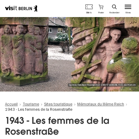
Portail
Panier
Billets
Rechercher
Menu
officiel
Aller
du
au
tourisme
contenu
de
principal
Berlin
Ingeborg Hunzinger Frauenprotest 1943 © visitBerlin, Foto: Jan Frontzek
Accueil
Tourisme
Sites touristique
Mémoriaux du IIIème Reich
1943 - Les femmes de la Rosenstraße
1943 - Les femmes de la
Rosenstraße