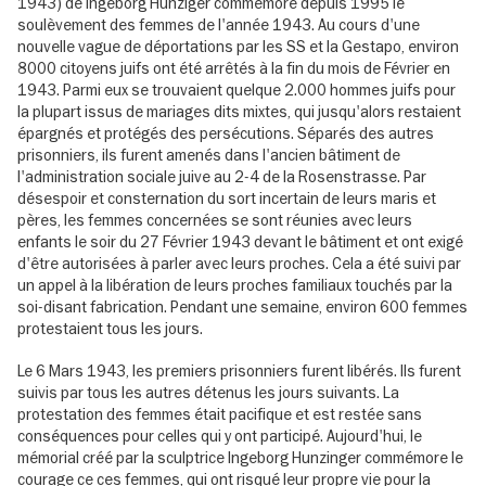
1943) de Ingeborg Hunziger commémore depuis 1995 le
soulèvement des femmes de l'année 1943. Au cours d'une
nouvelle vague de déportations par les SS et la Gestapo, environ
8000 citoyens juifs ont été arrêtés à la fin du mois de Février en
1943. Parmi eux se trouvaient quelque 2.000 hommes juifs pour
la plupart issus de mariages dits mixtes, qui jusqu'alors restaient
épargnés et protégés des persécutions. Séparés des autres
prisonniers, ils furent amenés dans l'ancien bâtiment de
l'administration sociale juive au 2-4 de la Rosenstrasse. Par
désespoir et consternation du sort incertain de leurs maris et
pères, les femmes concernées se sont réunies avec leurs
enfants le soir du 27 Février 1943 devant le bâtiment et ont exigé
d'être autorisées à parler avec leurs proches. Cela a été suivi par
un appel à la libération de leurs proches familiaux touchés par la
soi-disant fabrication. Pendant une semaine, environ 600 femmes
protestaient tous les jours.
Le 6 Mars 1943, les premiers prisonniers furent libérés. Ils furent
suivis par tous les autres détenus les jours suivants. La
protestation des femmes était pacifique et est restée sans
conséquences pour celles qui y ont participé. Aujourd'hui, le
mémorial créé par la sculptrice Ingeborg Hunzinger commémore le
courage ce ces femmes, qui ont risqué leur propre vie pour la