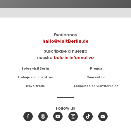
El
visitBerlin-Blog
Escríbanos
portal
Aquí
hallo@visitBerlin.de
de
publican
Suscríbase a nuestro
viajes
los
nuestro
boletín informativo
oficial
Berlin-
de
Insider.
Navigation:
Sobre visitBerlin
Prensa
Berlin
About
visitBerlin.de
Trabaje con nosotros
Convention
Consejos
únicos
Conocemos
Traveltrade
Anúnciese en visitBerlin.de
para
Berlín y
toda
estamos
a
la
su
.
capital
disposición
Follow us
Le
Noticias
ofrecemos
de
ofertas
Berlín,