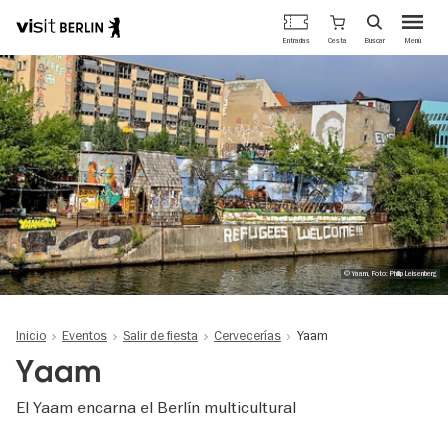
Portal
Cesta
Entradas
Buscar
Menú
oficial
Pasar
de
al
turismo
contenido
de
principal
Berlín
© Yaam, Foto: Philip Leisenberg
Inicio
Eventos
Salir de fiesta
Cervecerías
Yaam
Yaam
El Yaam encarna el Berlín multicultural