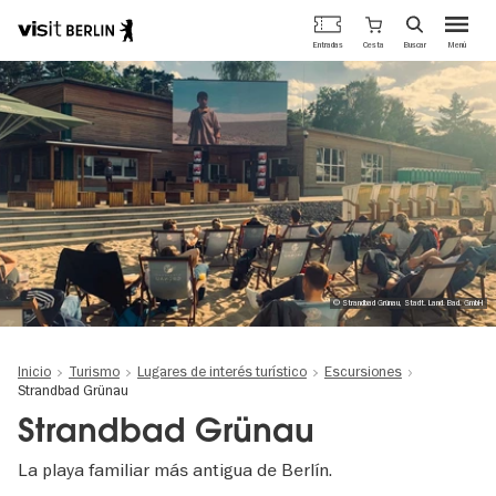
Portal
Cesta
Entradas
Buscar
Menú
oficial
Pasar
de
al
turismo
contenido
de
principal
Berlín
© Strandbad Grünau, Stadt. Land. Bad. GmbH
Inicio
Turismo
Lugares de interés turístico
Escursiones
Strandbad Grünau
Strandbad Grünau
La playa familiar más antigua de Berlín.