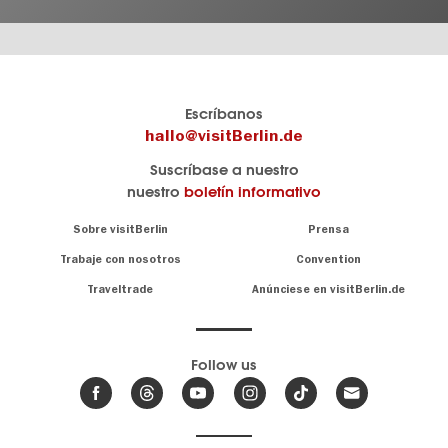
El
visitBerlin-Blog
Escríbanos
portal
Aquí
hallo@visitBerlin.de
de
publican
Suscríbase a nuestro
viajes
los
nuestro
boletín informativo
oficial
Berlin-
de
Insider.
Navigation:
Sobre visitBerlin
Prensa
Berlin
About
visitBerlin.de
Trabaje con nosotros
Convention
Consejos
únicos
Conocemos
Traveltrade
Anúnciese en visitBerlin.de
para
Berlín y
toda
estamos
a
la
su
.
capital
disposición
Follow us
Le
Noticias
ofrecemos
de
ofertas
Berlín,
,
de viaje