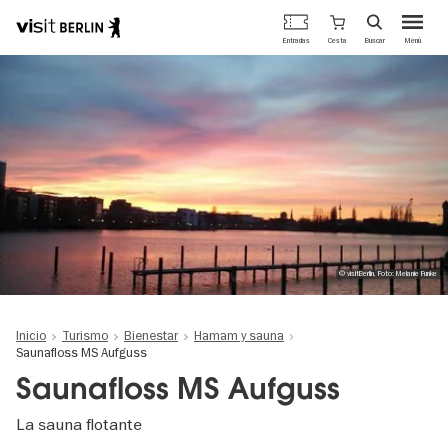
Portal
Cesta
Entradas
Buscar
Menú
oficial
Pasar
de
al
turismo
contenido
de
principal
Berlín
© visitBerlin, Foto: Melanie Funke
Inicio
Turismo
Bienestar
Hamam y sauna
Saunafloss MS Aufguss
Saunafloss MS Aufguss
La sauna flotante