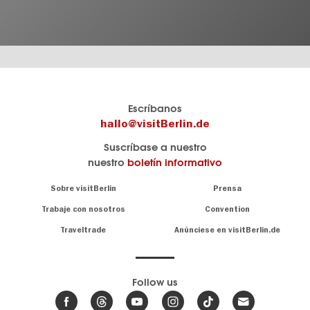
El
visitBerlin-Blog
Escríbanos
portal
Aquí
hallo@visitBerlin.de
de
publican
Suscríbase a nuestro
viajes
los
nuestro
boletín informativo
oficial
Berlin-
de
Insider.
Navigation:
Sobre visitBerlin
Prensa
Berlin
About
visitBerlin.de
Trabaje con nosotros
Convention
Consejos
únicos
Conocemos
Traveltrade
Anúnciese en visitBerlin.de
para
Berlín y
toda
estamos
a
la
su
.
capital
disposición
Follow us
Le
Noticias