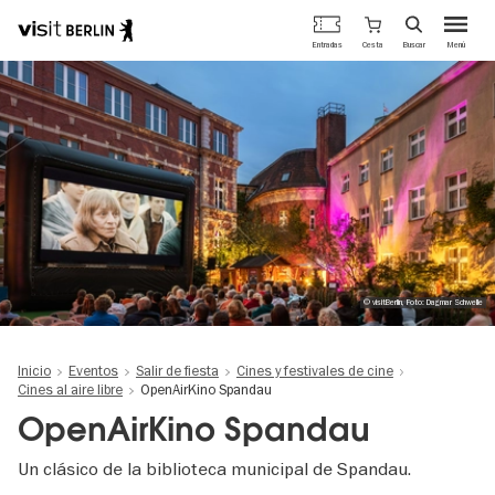
Portal
Cesta
Entradas
Buscar
Menú
oficial
Pasar
de
al
turismo
contenido
de
principal
Berlín
© visitBerlin, Foto: Dagmar Schwelle
Inicio
Eventos
Salir de fiesta
Cines y festivales de cine
Cines al aire libre
OpenAirKino Spandau
OpenAirKino Spandau
Un clásico de la biblioteca municipal de Spandau.