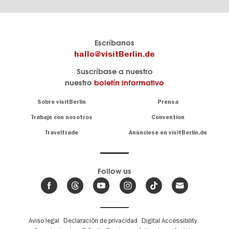
El
visitBerlin-Blog
Escríbanos
portal
Aquí
hallo@visitBerlin.de
de
publican
Suscríbase a nuestro
viajes
los
nuestro
boletín informativo
oficial
Berlin-
de
Insider.
Navigation:
Sobre visitBerlin
Prensa
Berlin
About
visitBerlin.de
Trabaje con nosotros
Convention
Consejos
únicos
Conocemos
Traveltrade
Anúnciese en visitBerlin.de
para
Berlín y
toda
estamos
a
la
su
.
capital
disposición
Follow us
Le
Noticias
ofrecemos
de
ofertas
Berlín,
,
de viaje
eventos
Fußbereichsmenü
Aviso legal
Declaración de privacidad
Digital Accessibility
y
hoteles
y