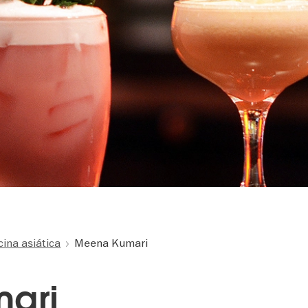
cina asiática
Meena Kumari
ari