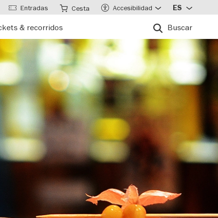
Entradas
Accesibilidad
ES
Cesta
ckets & recorridos
Buscar