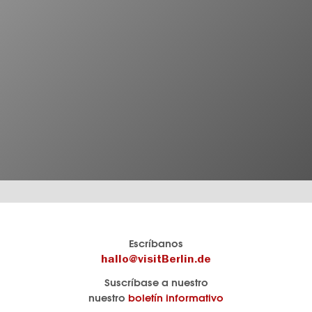
El
visitBerlin-Blog
Escríbanos
portal
Aquí
hallo@visitBerlin.de
de
publican
Suscríbase a nuestro
viajes
los
nuestro
boletín informativo
oficial
Berlin-