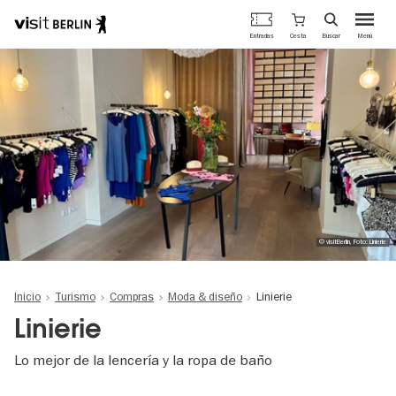
Portal
Cesta
Entradas
Buscar
Menú
oficial
Pasar
de
al
turismo
contenido
de
principal
Berlín
© visitBerlin, Foto: Linierie
Inicio
Turismo
Compras
Moda & diseño
Linierie
Linierie
Lo mejor de la lencería y la ropa de baño