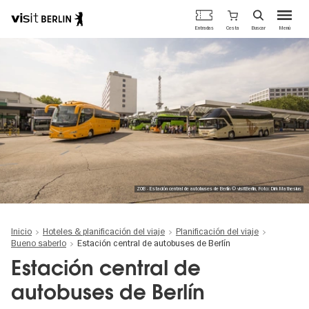
Portal
Cesta
Entradas
Buscar
Menú
oficial
Pasar
de
al
turismo
contenido
de
principal
Berlín
ZOB - Estación central de autobuses de Berlín © visitBerlin, Foto: Dirk Mathesius
Inicio
Hoteles & planificación del viaje
Planificación del viaje
Bueno saberlo
Estación central de autobuses de Berlín
Estación central de
autobuses de Berlín