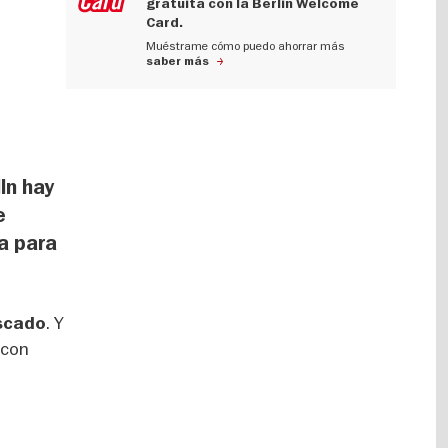
gratuita con la Berlin Welcome
Card.
Muéstrame cómo puedo ahorrar más
saber más
ln hay
e
ña para
. Y
escado
 con