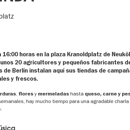
platz
 16:00 horas en la plaza Kranoldplatz de Neuköl
o, unos 20 agricultores y pequeños fabricantes d
s de Berlín instalan aquí sus tiendas de campa
les y frescos.
,
y
hasta
rduras
flores
mermeladas
queso, carne y p
semanales, hay mucho tiempo para una agradable charla
.
úsica