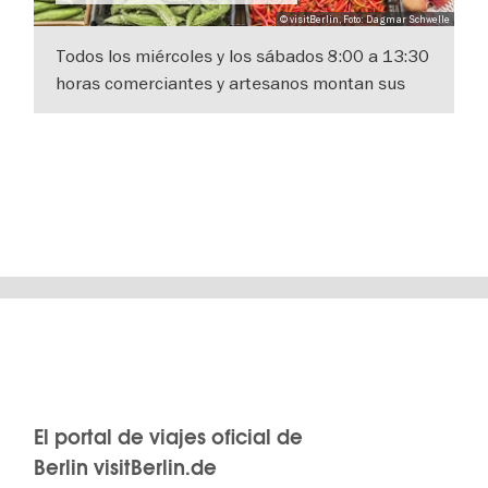
© visitBerlin, Foto: Dagmar Schwelle
Todos los miércoles y los sábados 8:00 a 13:30
horas comerciantes y artesanos montan sus
puestos en Karl-August-Platz, en el distrito de
IR A VISTA DE DETALLES
El portal de viajes oficial de
Berlin visitBerlin.de