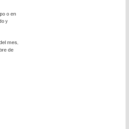
upo o en
do y
del mes,
bre de