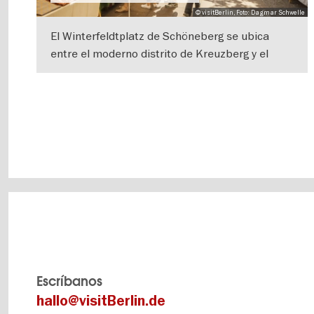
© visitBerlin, Foto: Dagmar Schwelle
El Winterfeldtplatz de Schöneberg se ubica
entre el moderno distrito de Kreuzberg y el
distrito burgués de Wilmersdorf. Con sus
IR A VISTA DE DETALLES
elegantes
Escríbanos
hallo@visitBerlin.de