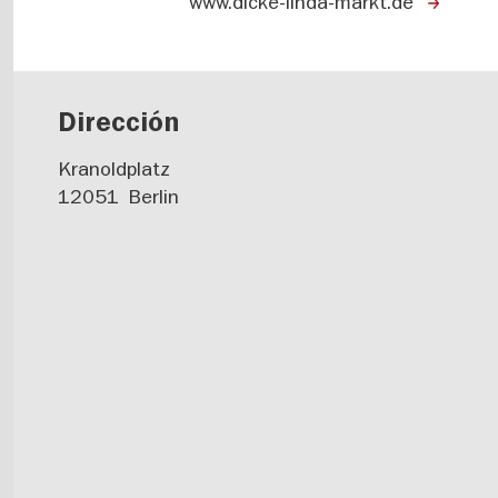
www.dicke-linda-markt.de
Dirección
Kranoldplatz
12051
Berlin