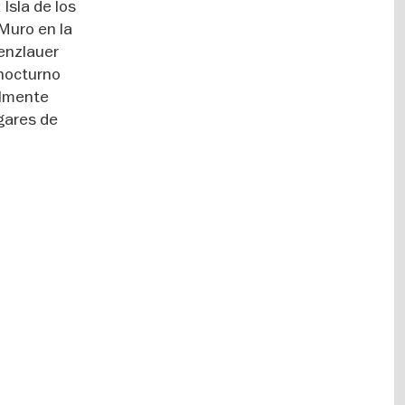
Isla de los
 Muro en la
renzlauer
 nocturno
almente
ugares de