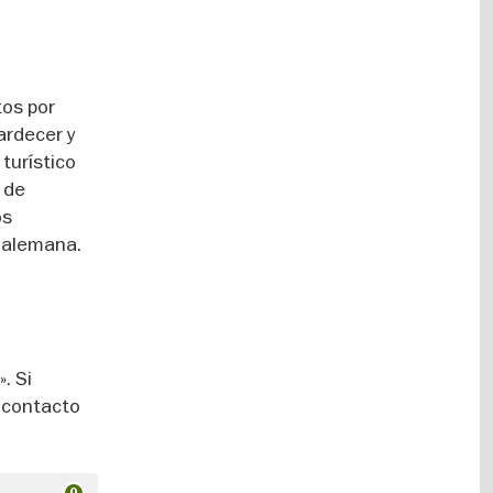
tos por
ardecer y
turístico
 de
os
l alemana.
. Si
e contacto
0