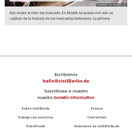
© visitBerlin, Foto: Dirk Mathesius
Aún existe el mito del mercado. En Moabit se puede vivir aún un
capítulo de la historia de los mercados berlineses. La primera
impresión del
IR A VISTA DE DETALLES
El
visitBerlin-Blog
Escríbanos
portal
Aquí
hallo@visitBerlin.de
de
publican
Suscríbase a nuestro
viajes
los
nuestro
boletín informativo
oficial
Berlin-
de
Insider.
Navigation:
Sobre visitBerlin
Prensa
Berlin
About
visitBerlin.de
Trabaje con nosotros
Convention
Consejos
únicos
Conocemos
Traveltrade
Anúnciese en visitBerlin.de
para
Berlín y