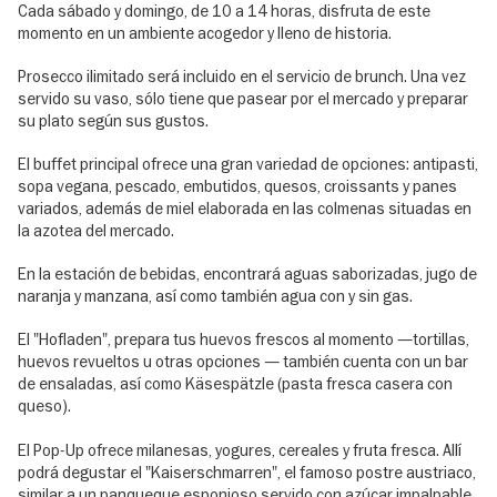
Cada sábado y domingo, de 10 a 14 horas, disfruta de este
momento en un ambiente acogedor y lleno de historia.
Prosecco ilimitado será incluido en el servicio de brunch. Una vez
servido su vaso, sólo tiene que pasear por el mercado y preparar
su plato según sus gustos.
El buffet principal ofrece una gran variedad de opciones: antipasti,
sopa vegana, pescado, embutidos, quesos, croissants y panes
variados, además de miel elaborada en las colmenas situadas en
la azotea del mercado.
En la estación de bebidas, encontrará aguas saborizadas, jugo de
naranja y manzana, así como también agua con y sin gas.
El "Hofladen", prepara tus huevos frescos al momento —tortillas,
huevos revueltos u otras opciones — también cuenta con un bar
de ensaladas, así como Käsespätzle (pasta fresca casera con
queso).
El Pop-Up ofrece milanesas, yogures, cereales y fruta fresca. Allí
podrá degustar el "Kaiserschmarren", el famoso postre austriaco,
similar a un panqueque esponjoso servido con azúcar impalpable