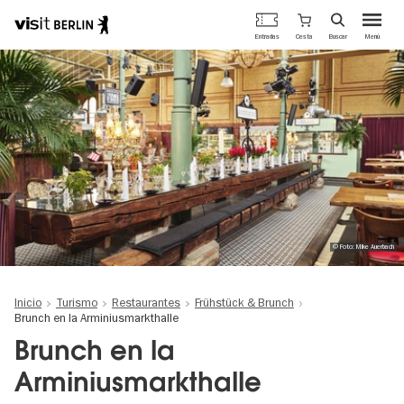
Portal
Cesta
Entradas
Buscar
Menú
oficial
Pasar
de
al
turismo
contenido
de
principal
Berlín
© Foto: Mike Auerbach
Inicio
Turismo
Restaurantes
Frühstück & Brunch
Brunch en la Arminiusmarkthalle
Brunch en la
Arminiusmarkthalle