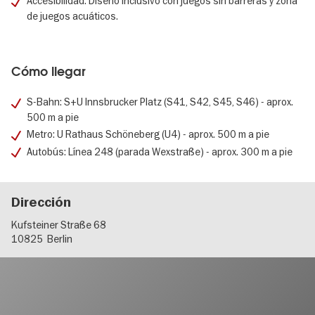
Accesibilidad: Diseño inclusivo con juegos sin barreras y zona
de juegos acuáticos.
Cómo llegar
S-Bahn: S+U Innsbrucker Platz (S41, S42, S45, S46) - aprox.
500 m a pie
Metro: U Rathaus Schöneberg (U4) - aprox. 500 m a pie
Autobús: Línea 248 (parada Wexstraße) - aprox. 300 m a pie
Dirección
Kufsteiner Straße 68
10825
Berlin