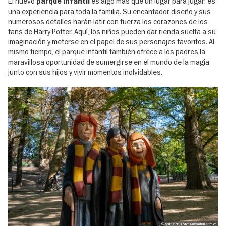
El nuevo
es algo más que un lugar para jugar: es
parque infantil
una experiencia para toda la familia. Su encantador diseño y sus
numerosos detalles harán latir con fuerza los corazones de los
fans de Harry Potter. Aquí, los niños pueden dar rienda suelta a su
imaginación y meterse en el papel de sus personajes favoritos. Al
mismo tiempo, el parque infantil también ofrece a los padres la
maravillosa oportunidad de sumergirse en el mundo de la magia
junto con sus hijos y vivir momentos inolvidables.
, © visitBerlin, Foto: Maximilian Streich