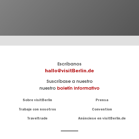
El
visitBerlin-Blog
Escríbanos
portal
Aquí
hallo@visitBerlin.de
de
publican
Suscríbase a nuestro
viajes
los
nuestro
boletín informativo
oficial
Berlin-
de
Insider.
Navigation:
Sobre visitBerlin
Prensa
Berlin
About
visitBerlin.de
Trabaje con nosotros
Convention
Consejos
únicos
Conocemos
Traveltrade
Anúnciese en visitBerlin.de
para
Berlín y
toda
estamos
a
la
su