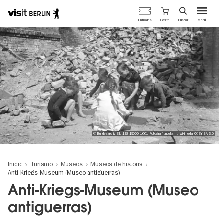
Portal
Cesta
Entradas
Buscar
Menú
oficial
Pasar
de
al
turismo
contenido
de
principal
Berlín
© Bundesarchiv, Bild 183-19000-1661, Fotograf unbekannt, wikimedia CC-BY-SA 3.0
Inicio
Turismo
Museos
Museos de historia
Anti-Kriegs-Museum (Museo antiguerras)
Anti-Kriegs-Museum (Museo
antiguerras)