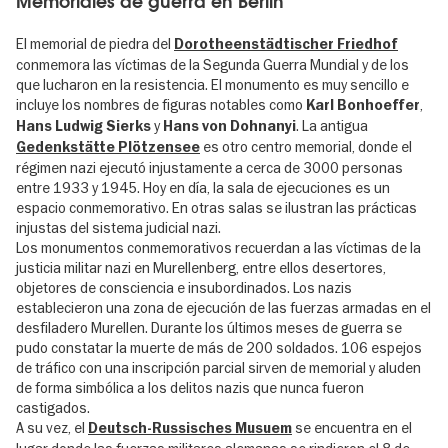
Memoriales de guerra en Berlín
El memorial de piedra del
Dorotheenstädtischer Friedhof
conmemora las víctimas de la Segunda Guerra Mundial y de los
que lucharon en la resistencia. El monumento es muy sencillo e
incluye los nombres de figuras notables como
,
Karl Bonhoeffer
y
. La antigua
Hans Ludwig Sierks
Hans von Dohnanyi
es otro centro memorial, donde el
Gedenkstätte Plötzensee
régimen nazi ejecutó injustamente a cerca de 3000 personas
entre 1933 y 1945. Hoy en día, la sala de ejecuciones es un
espacio conmemorativo. En otras salas se ilustran las prácticas
injustas del sistema judicial nazi.
Los monumentos conmemorativos recuerdan a las víctimas de la
justicia militar nazi en Murellenberg, entre ellos desertores,
objetores de consciencia e insubordinados. Los nazis
establecieron una zona de ejecución de las fuerzas armadas en el
desfiladero Murellen. Durante los últimos meses de guerra se
pudo constatar la muerte de más de 200 soldados. 106 espejos
de tráfico con una inscripción parcial sirven de memorial y aluden
de forma simbólica a los delitos nazis que nunca fueron
castigados.
A su vez, el
se encuentra en el
Deutsch-Russisches Musuem