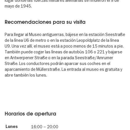
lugar donde las fuerzas militares alemanas se rindieron el 8 de
mayo de 1945.
Recomendaciones para su visita
Para llegar al Museo antiguerras, bájese en la estación Seestraße
de la línea U6 de metro o en la estación Leopoldplatz de la línea
U9. Una vez allí, el museo está a poco menos de 15 minutos a pie.
También puede coger las líneas de autobús 106 o 221 y bajarse
en Antwerpener Straße o en la parada Seestraße/Amrumer
Straße. Los conductores podrán aparcar sus coches en el
aparcamiento de Müllerstraße. La entrada al museo es gratuita y
abre también los lunes.
Horarios de apertura
Lunes
16:00
–
20:00