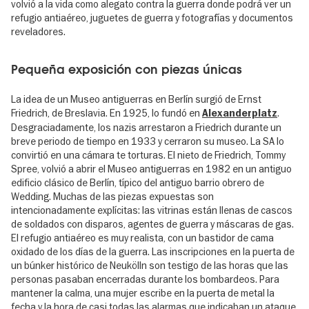
volvió a la vida como alegato contra la guerra donde podrá ver un
refugio antiaéreo, juguetes de guerra y fotografías y documentos
reveladores.
Pequeña exposición con piezas únicas
La idea de un Museo antiguerras en Berlín surgió de Ernst
Friedrich, de Breslavia. En 1925, lo fundó en
.
Alexanderplatz
Desgraciadamente, los nazis arrestaron a Friedrich durante un
breve periodo de tiempo en 1933 y cerraron su museo. La SA lo
convirtió en una cámara te torturas. El nieto de Friedrich, Tommy
Spree, volvió a abrir el Museo antiguerras en 1982 en un antiguo
edificio clásico de Berlín, típico del antiguo barrio obrero de
Wedding. Muchas de las piezas expuestas son
intencionadamente explícitas: las vitrinas están llenas de cascos
de soldados con disparos, agentes de guerra y máscaras de gas.
El refugio antiaéreo es muy realista, con un bastidor de cama
oxidado de los días de la guerra. Las inscripciones en la puerta de
un búnker histórico de Neukölln son testigo de las horas que las
personas pasaban encerradas durante los bombardeos. Para
mantener la calma, una mujer escribe en la puerta de metal la
fecha y la hora de casi todas las alarmas que indicaban un ataque