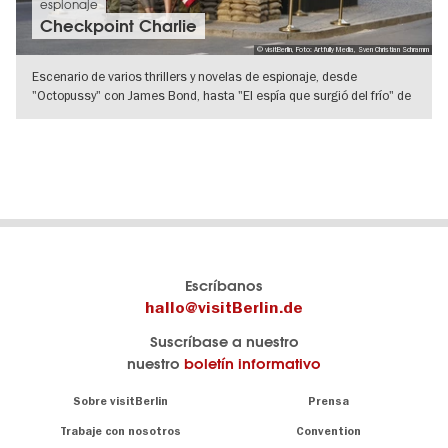
espionaje
Checkpoint Charlie
© visitBerlin, Foto: Artfully Media, Sven Christian Schramm
Escenario de varios thrillers y novelas de espionaje, desde
"Octopussy" con James Bond, hasta "El espía que surgió del frío" de
John le
IR A VISTA DE DETALLES
El
visitBerlin-Blog
Escríbanos
portal
Aquí
hallo@visitBerlin.de
de
publican
Suscríbase a nuestro
viajes
los
nuestro
boletín informativo
oficial
Berlin-
de
Insider.
Navigation:
Sobre visitBerlin
Prensa
Berlin
About
visitBerlin.de
Trabaje con nosotros
Convention
Consejos