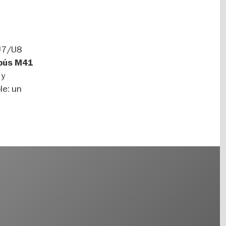
U7/U8
obús M41
 y
le: un