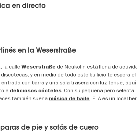
ica en directo
linés en la Weserstraße
 la calle
de Neukölln está llena de activid
Weserstraße
discotecas, y en medio de todo este bullicio te espera e
 entrada con barra y una sala trasera con luz tenue, aquí
to a
.Con su pequeña pero selecta
deliciosos cócteles
 veces también suena
. El Ä
es un local ber
música de baile
mparas de pie y sofás de cuero