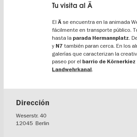
Tu visita al Ä
El
se encuentra en la animada We
Ä
fácilmente en transporte público. T
hasta la
. D
parada Hermannplatz
y
también paran cerca. En los a
N7
galerías que caracterizan la creat
paseo por el
barrio de Körnerkiez
.
Landwehrkanal
Dirección
Weserstr. 40
12045
Berlin