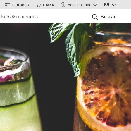
Entradas
Accesibilidad
ES
Cesta
ckets & recorridos
Buscar