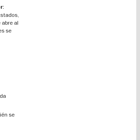
:
er
astados,
 abre al
es se
nda
ién se