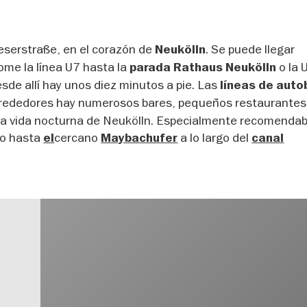
serstraße, en el corazón de
. Se puede llegar
Neukölln
ome la línea U7 hasta la
o la 
parada Rathaus Neukölln
esde allí hay unos diez minutos a pie. Las
líneas de aut
lrededores hay numerosos bares, pequeños restaurantes
iva vida nocturna de Neukölln. Especialmente recomendab
o hasta
cercano
a lo largo del
el
Maybachufer
canal