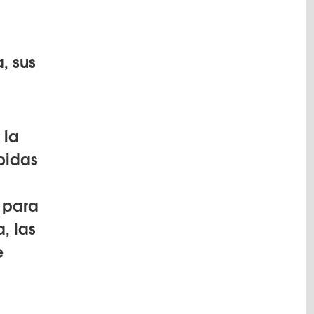
, sus
 la
bidas
o para
, las
e