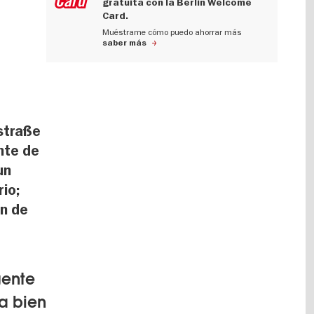
gratuita con la Berlin Welcome
Card.
Muéstrame cómo puedo ahorrar más
saber más
rstraße
nte de
un
io;
ón de
gente
ta bien