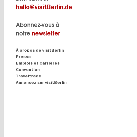
hallo@visitBerlin.de
Abonnez-vous à
notre
newsletter
Navigation:
À propos de visitBerlin
About
Presse
Emplois et Carrières
Convention
Traveltrade
Annoncez sur visitBerlin