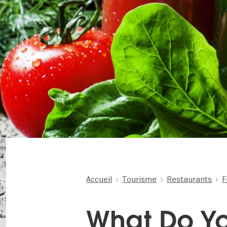
Accueil
Tourisme
Restaurants
F
What Do Yo