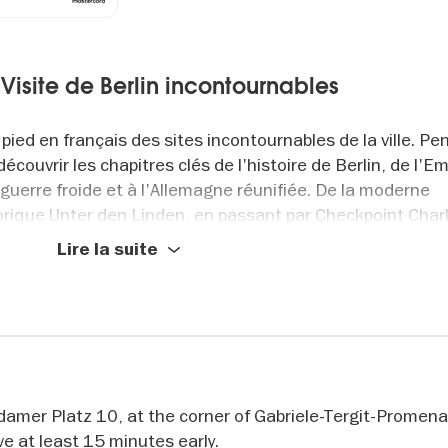
 Visite de Berlin incontournables
 pied en français des sites incontournables de la ville. P
découvrir les chapitres clés de l'histoire de Berlin, de l'E
 guerre froide et à l'Allemagne réunifiée. De la moderne
rique Unter den Linden, en passant par Checkpoint Charli
rope, la Porte de Brandebourg et l'Île aux Musées, chaqu
Lire la suite
é de la ville.
résent de Berlin
 votre guide et aux photos historiques qui donnent vie 
ent Berlin a été détruite, divisée et reconstruite. Vou
damer Platz 10, at the corner of Gabriele-Tergit-Promen
en quartier général de la Gestapo, l'emplacement du bunke
 at least 15 minutes early.