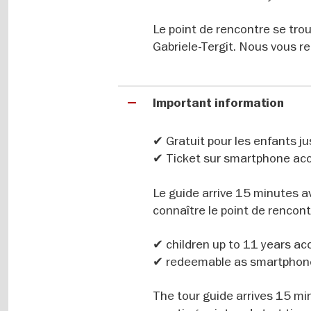
d'Hitler, des symboles du pouvoir
Même les coins les plus discrets de 
Le point de rencontre se tro
découvrir leur importance.
Gabriele-Tergit. Nous vous 
Plus qu'une simple visite guidée
Important information
Plus qu'une simple promenade touri
et l'identité en constante évolution
✔ Gratuit pour les enfants 
claire de son passé dramatique et de
✔ Ticket sur smartphone ac
Le guide arrive 15 minutes ava
connaître le point de rencont
Please note: This guided city tour
tour covering the city's must-see l
✔
children up to 11 years ac
through the key chapters of Berlin’
✔ redeemable as smartphone
Cold War and reunified Germany. F
boulevard, Checkpoint Charlie, th
The tour guide arrives 15 min
Gate, and Museum Island – each stop