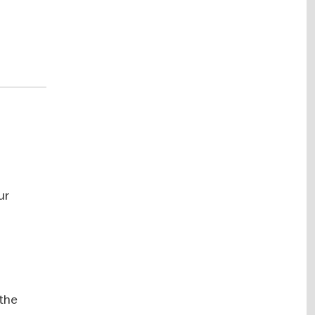
hstag.
a à
complexe
emble
a ville.
ur
lking
 you
to the
n Linden
urg
 the
htful