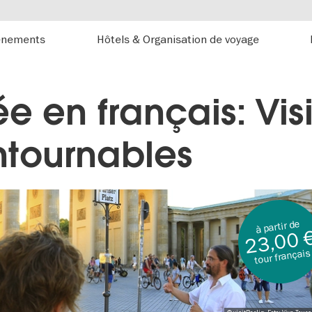
énements
Hôtels & Organisation de voyage
ée en français: Vis
ntournables
à partir de
23,00 
tour français