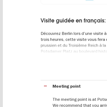
Visite guidée en français:
Découvrez Berlin lors d'une visite à
trois heures, cette visite vous fera 
prussien et du Troisième Reich à la
Potsdamer Platz au boulevard histo
Mémorial aux Juifs assassinés d'Eu
révèle une partie essentielle du pass
Découvrez le passé et le p
Meeting point
Grâce aux commentaires éclairés de
passé, vous comprendrez mieux comm
The meeting point is at Pots
visiterez des sites tels que l'anci
We recommend that you arrive