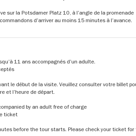
 nazi et des lieux démocratiques modernes comme le Reic
la ville sont chargés d'histoire, et cette visite vous aider
uve sur la Potsdamer Platz 10, à l'angle de la promenade
recommandons d'arriver au moins 15 minutes à l'avance.
 de la ville avec "Vive Berlin"
stique, il s'agit d'un voyage immersif dans la mémoire 
 de Berlin. À la fin de la visite, vous aurez une vue d'ens
jusqu'à 11 ans accompagnés d'un adulte.
s conseils précieux pour poursuivre votre exploration de l
ceptés
nt le début de la visite. Veuillez consulter votre billet po
re et l'heure de départ.
Discover Berlin on an French-language wa
 is in French.
andmarks. Over the course of three hours, this tour takes
companied by an adult free of charge
s history – from the Prussian Empire and the Third Reich 
 ticket
rom the modern Potsdamer Platz to the historic Unter de
e Memorial to the Murdered Jews of Europe, the Brandenb
utes before the tour starts. Please check your ticket for
 reveals an essential part of the city’s past. With insig