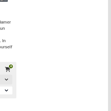
s Berlin
sdamer
 un
 In
ourself
0