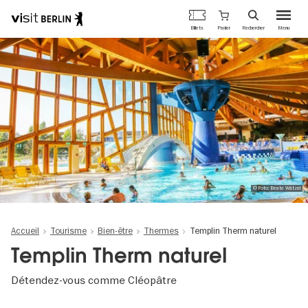
Portail
Panier
Billets
Rechercher
Menu
officiel
Aller
du
au
tourisme
contenu
de
principal
Berlin
© Foto: Beate Wätzel
Accueil
Tourisme
Bien-être
Thermes
Templin Therm naturel
Templin Therm naturel
Détendez-vous comme Cléopâtre