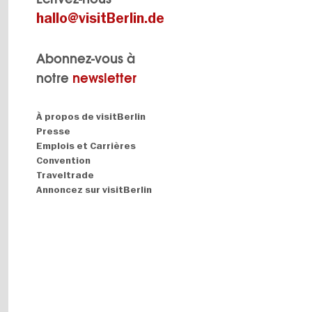
hallo@visitBerlin.de
Abonnez-vous à
notre
newsletter
Navigation:
À propos de visitBerlin
About
Presse
Emplois et Carrières
Convention
Traveltrade
Annoncez sur visitBerlin