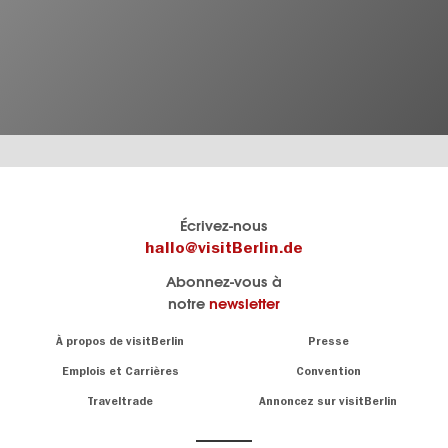
Le
Blog visitBerlin
Écrivez-nous
portail
Les
hallo@visitBerlin.de
officiel
spécialistes
Abonnez-vous à
de
de
notre
newsletter
Berlin
Berlin
visitBerlin.de
écrivent
Navigation:
À propos de visitBerlin
Presse
ici.
About
Nous connaissons
Berlin et sommes
Emplois et Carrières
Convention
personnellement
Conseils
Traveltrade
Annoncez sur visitBerlin
là pour vous.
sur
la
Nous vous