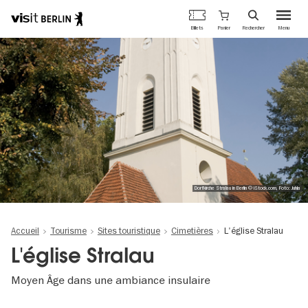
Portail
Panier
Billets
Rechercher
Menu
officiel
Aller
du
au
tourisme
contenu
de
principal
Berlin
Dorfkirche Stralau in Berlin © iStock.com, Foto: Juhla
Accueil
Tourisme
Sites touristique
Cimetières
L'église Stralau
L'église Stralau
Moyen Âge dans une ambiance insulaire