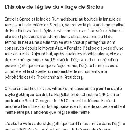
L'histoire de l'église du village de Stralau
Entre la Spree et le lac de Rummelsburg, au bout de la langue de
terre, sur le cimetière de Stralau, se trouve la plus ancienne église
de Friedrichshafen. L'église est construite au 15e siècle. Même si
elle subit plusieurs transformations et rénovations au fil du
temps, la nef à une seule travée et le chœur pentagonal sont
conservés depuis le Moyen Âge. À l'origine, l'église dispose d'une
tour en treillis. Aujourd'hui, après quelques modifications, elle est
de style néogothique. Au 19e siècle, l'église est entourée d'un
porche gothique en briques. Aujourd'hui, l'église forme, avec le
cimetière et la chapelle, un ensemble de monuments à la
périphérie est de Friedrichshain-Kreuzberg.
Ce qui est particulier : Les vitraux sont décorés de
peintures de
. La Flagellation du Christ de 1460 ou un
style gothique tardif
portrait de Saint-Georges de 1510 ornent l'intérieur. Et c'est
unique à Berlin. Les fonts baptismaux en forme de coupe semblent
même être plus anciens que l'église elle-même.
L'
style gothique tardif n'est arrivé dans l'église
autel à volets de
qu'en 1962. Après les destructions de la Seconde Guerre