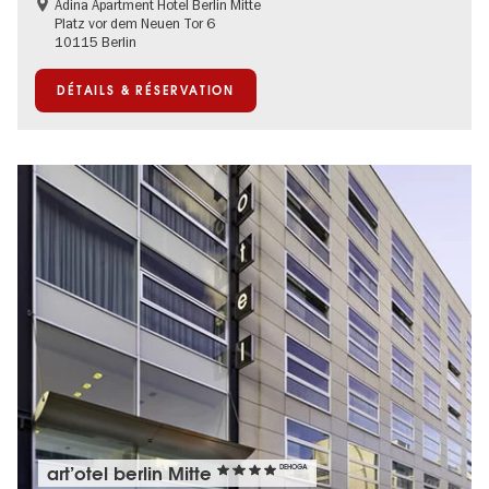
Adina Apartment Hotel Berlin Mitte
Platz vor dem Neuen Tor 6
10115 Berlin
DÉTAILS & RÉSERVATION
art’otel berlin Mitte
DEHOGA