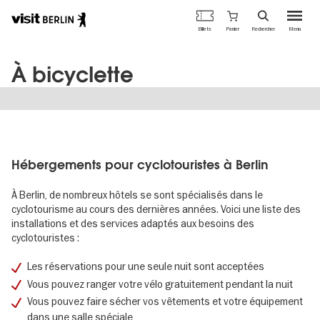
Portail
Panier
Billets
Rechercher
Menu
officiel
Aller
du
au
tourisme
À bicyclette
contenu
de
principal
Berlin
Hébergements pour cyclotouristes à Berlin
À Berlin, de nombreux hôtels se sont spécialisés dans le
cyclotourisme au cours des dernières années. Voici une liste des
installations et des services adaptés aux besoins des
cyclotouristes :
Les réservations pour une seule nuit sont acceptées
Vous pouvez ranger votre vélo gratuitement pendant la nuit
Vous pouvez faire sécher vos vêtements et votre équipement
dans une salle spéciale