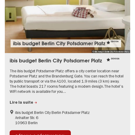
ibis budget Berlin City Potsdamer Platz
DEHOGA
© ibis budget Berlin City Potsdamer Platz
ibis budget Berlin City Potsdamer Platz
DEHOGA
The ibis budget Potsdamer Platz offers a city center location near
Potsdamer Platz and the Brandenburg Gate. You can reach the hotel
by public transport or via the A100, located 1.9 miles (3 km) away.
The hotel boasts 217 rooms featuring a modern design.The hotel's
WIFI network is available for you…
Lire la suite
ibis budget Berlin City Berlin Potsdamer Platz
Anhalter Str. 6
10963 Berlin