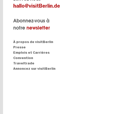
hallo@visitBerlin.de
Abonnez-vous à
notre
newsletter
Navigation:
À propos de visitBerlin
About
Presse
Emplois et Carrières
Convention
Traveltrade
Annoncez sur visitBerlin