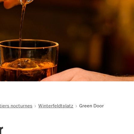
tiers nocturnes
Winterfeldtplatz
Green Door
r