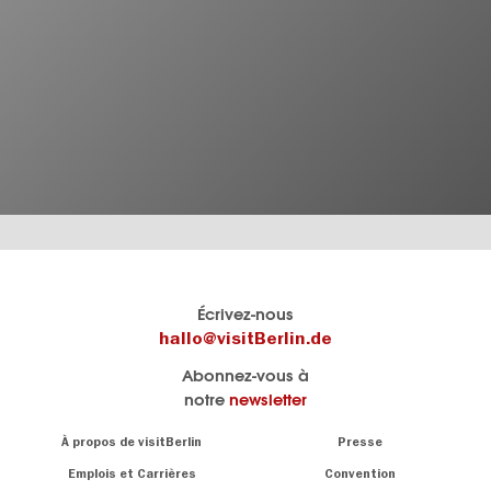
Le
Blog visitBerlin
Écrivez-nous
portail
Les
hallo@visitBerlin.de
officiel
spécialistes
Abonnez-vous à
de
de
notre
newsletter
Berlin
Berlin
visitBerlin.de
écrivent
Navigation:
À propos de visitBerlin
Presse
ici.
About
Nous connaissons
Berlin et sommes
Emplois et Carrières
Convention