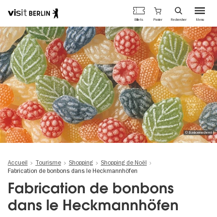
Portail
Panier
Billets
Rechercher
Menu
officiel
Aller
du
au
tourisme
contenu
de
principal
Berlin
© Bonbonmacherei
Accueil
Tourisme
Shopping
Shopping de Noël
Fabrication de bonbons dans le Heckmannhöfen
Fabrication de bonbons
dans le Heckmannhöfen