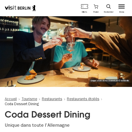
Portail
Panier
Billets
Rechercher
Menu
officiel
Aller
du
au
tourisme
contenu
de
principal
Berlin
Gruppe stößt im Restaurant an © visitBerlin
Accueil
Tourisme
Restaurants
Restaurants étoilés
Coda Dessert Dining
Coda Dessert Dining
Unique dans toute l'Allemagne