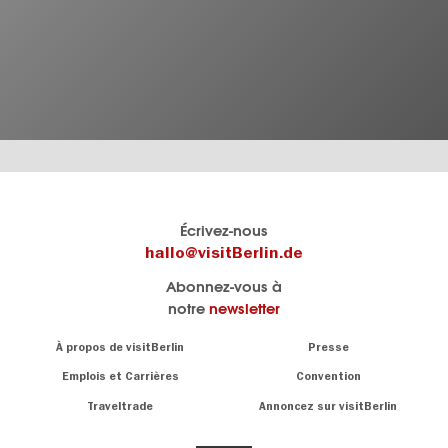
Le
Blog visitBerlin
Écrivez-nous
portail
Les
hallo@visitBerlin.de
officiel
spécialistes
Abonnez-vous à
de
de
notre
newsletter
Berlin
Berlin
visitBerlin.de
écrivent
Navigation:
À propos de visitBerlin
Presse
ici.
About
Nous connaissons
Berlin et sommes
Emplois et Carrières
Convention
personnellement
Conseils
Traveltrade
Annoncez sur visitBerlin
là pour vous.
sur
la
Nous vous