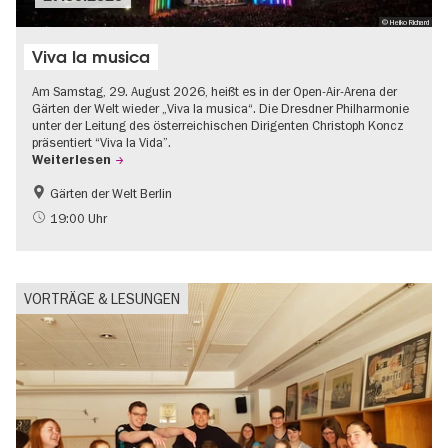
© Heiko Richard
Viva la musica
Am Samstag, 29. August 2026, heißt es in der Open-Air-Arena der
Gärten der Welt wieder „Viva la musica“. Die Dresdner Philharmonie
unter der Leitung des österreichischen Dirigenten Christoph Koncz
präsentiert “Viva la Vida”.
Weiterlesen
Gärten der Welt Berlin
Im Grünen
Musikstadt
19:00 Uhr
Open Air
VORTRÄGE & LESUNGEN