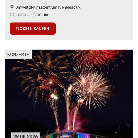
Umweltbildungszentrum Kienbergpark
Im Grünen
10:00 – 13:00 Uhr
TICKETS KAUFEN
KONZERTE
29.08.2026