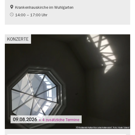
Krankenhauskirche im Wuhlgarten
Musikstadt
Zeitgenössische Kunst
14:00 – 17:00 Uhr
KONZERTE
09.08.2026
+ 4 zusätzliche Termine
© Fachberich Kultur Marzahn-Hellersdorf, Foto: Karin Scheel