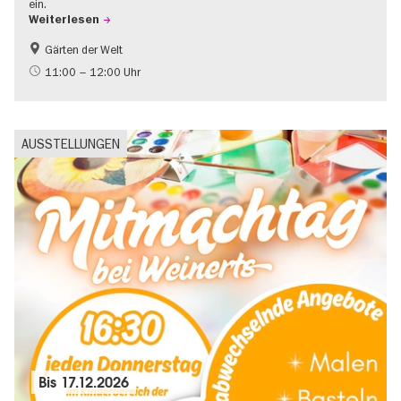
ein.
Weiterlesen
Gärten der Welt
Im Grünen
Kinder
11:00 – 12:00 Uhr
AUSSTELLUNGEN
Bis
17.12.2026