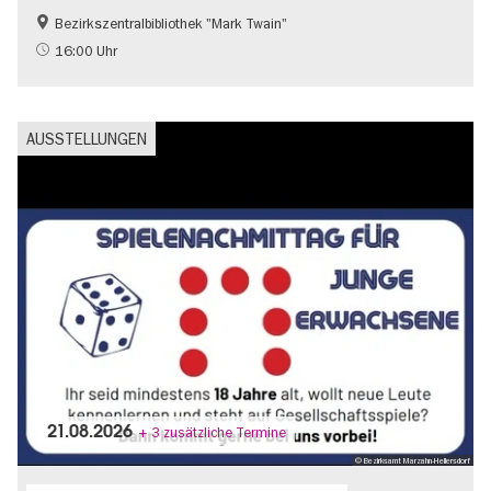
Bezirkszentralbibliothek "Mark Twain"
Literatur
16:00 Uhr
AUSSTELLUNGEN
21.08.2026
+ 3 zusätzliche Termine
© Bezirksamt Marzahn-Hellersdorf