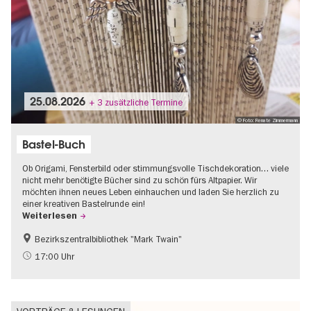
25.08.2026
+ 3 zusätzliche Termine
© Foto: Renate Zimmermann
Bastel-Buch
Ob Origami, Fensterbild oder stimmungsvolle Tischdekoration… viele
nicht mehr benötigte Bücher sind zu schön fürs Altpapier. Wir
möchten ihnen neues Leben einhauchen und laden Sie herzlich zu
einer kreativen Bastelrunde ein!
Weiterlesen
Bezirkszentralbibliothek "Mark Twain"
Going local Berlin
Kinder
17:00 Uhr