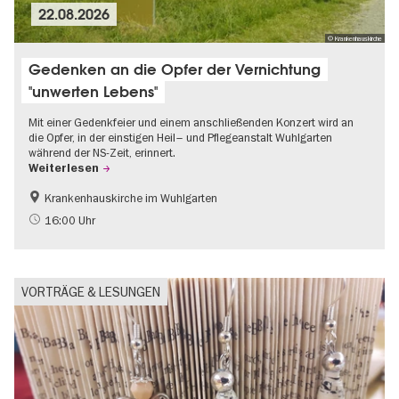
22.08.2026
© Krankenhauskirche
Gedenken an die Opfer der Vernichtung
"unwerten Lebens"
Mit einer Gedenkfeier und einem anschließenden Konzert wird an
die Opfer, in der einstigen Heil– und Pflegeanstalt Wuhlgarten
während der NS-Zeit, erinnert.
Weiterlesen
Krankenhauskirche im Wuhlgarten
Geschichte
Gratis
16:00 Uhr
NS-Geschichte
VORTRÄGE & LESUNGEN