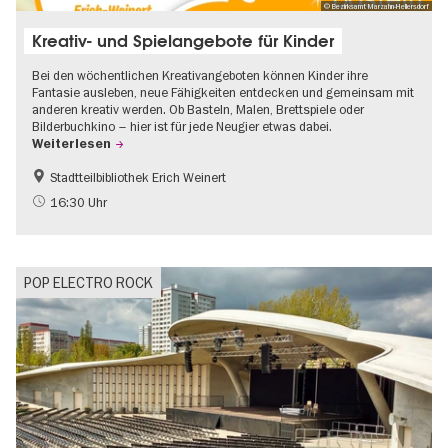
© Bezirksamt Marzahn-Hellersdorf
Kreativ- und Spielangebote für Kinder
Bei den wöchentlichen Kreativangeboten können Kinder ihre
Fantasie ausleben, neue Fähigkeiten entdecken und gemeinsam mit
anderen kreativ werden. Ob Basteln, Malen, Brettspiele oder
Bilderbuchkino – hier ist für jede Neugier etwas dabei.
Weiterlesen
Stadtteilbibliothek Erich Weinert
Gratis
16:30 Uhr
POP ELECTRO ROCK