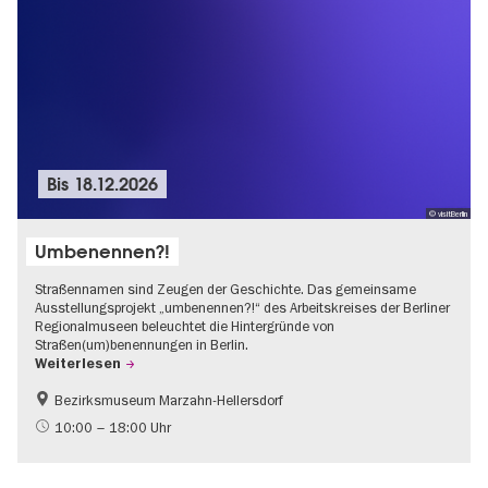
Bis
18.12.2026
© visitBerlin
Umbenennen?!
Straßennamen sind Zeugen der Geschichte. Das gemeinsame
Ausstellungsprojekt „umbenennen?!“ des Arbeitskreises der Berliner
Regionalmuseen beleuchtet die Hintergründe von
Straßen(um)benennungen in Berlin.
Weiterlesen
Bezirksmuseum Marzahn-Hellersdorf
Geschichte
Going local Berlin
10:00 – 18:00 Uhr
Politik & Gesellschaft