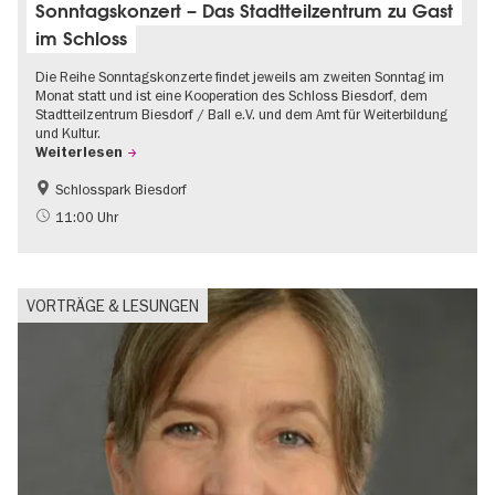
Sonntagskonzert – Das Stadtteilzentrum zu Gast
im Schloss
Die Reihe Sonntagskonzerte findet jeweils am zweiten Sonntag im
Monat statt und ist eine Kooperation des Schloss Biesdorf, dem
Stadtteilzentrum Biesdorf / Ball e.V. und dem Amt für Weiterbildung
und Kultur.
Weiterlesen
Schlosspark Biesdorf
Barrierefrei
Going local Berlin
11:00 Uhr
Musikstadt
Schlösser & Gärten
VORTRÄGE & LESUNGEN