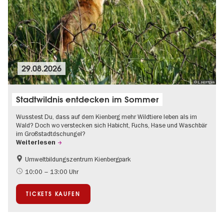
29.08.2026
© L. Höffgen
Stadtwildnis entdecken im Sommer
Wusstest Du, dass auf dem Kienberg mehr Wildtiere leben als im
Wald? Doch wo verstecken sich Habicht, Fuchs, Hase und Waschbär
im Großstadtdschungel?
Weiterlesen
Umweltbildungszentrum Kienbergpark
Im Grünen
10:00 – 13:00 Uhr
TICKETS KAUFEN