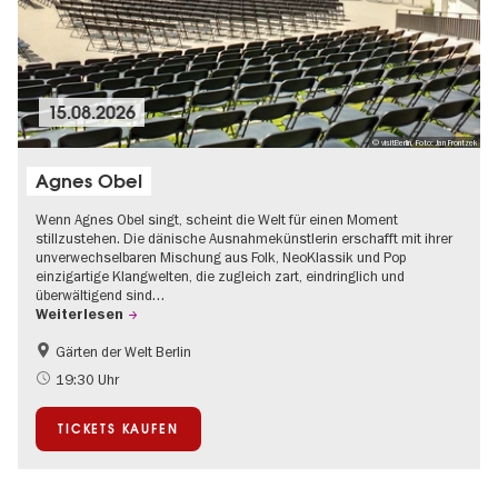
15.08.2026
© visitBerlin, Foto: Jan Frontzek
Agnes Obel
Wenn Agnes Obel singt, scheint die Welt für einen Moment
stillzustehen. Die dänische Ausnahmekünstlerin erschafft mit ihrer
unverwechselbaren Mischung aus Folk, NeoKlassik und Pop
einzigartige Klangwelten, die zugleich zart, eindringlich und
überwältigend sind…
Weiterlesen
Gärten der Welt Berlin
Kultursommer
Musikstadt
19:30 Uhr
Open Air
TICKETS KAUFEN