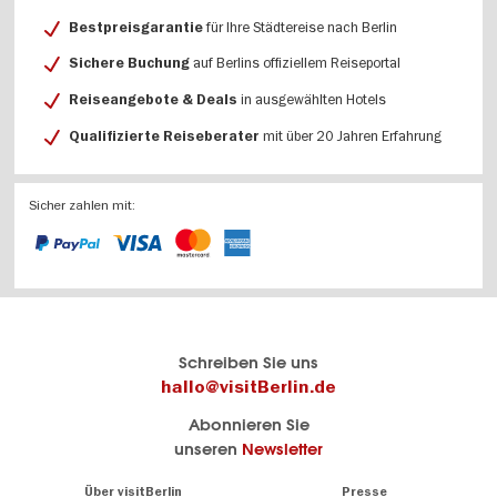
für Ihre Städtereise nach Berlin
Bestpreisgarantie
auf Berlins offiziellem Reiseportal
Sichere Buchung
in ausgewählten Hotels
Reiseangebote & Deals
mit über 20 Jahren Erfahrung
Qualifizierte Reiseberater
Sicher zahlen mit:
Berlins
visitBerlin-Blog
Schreiben Sie uns
offizielles
Hier
hallo@visitBerlin.de
Reiseportal
schreiben
Abonnieren Sie
visitBerlin.de
die
unseren
Newsletter
Berlin-
Wir kennen
Insider
Berlin und
Navigation:
Über visitBerlin
Presse
sind