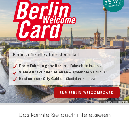
15 Mio.
Mal gekauft
Berlin
Welcome
Berlins offizielles Touristenticket
Card
-
allgemein
– Fahrschein inklusive
Freie Fahrt in ganz Berlin
– sparen Sie bis zu 50%
Viele Attraktionen erleben
– Stadtplan inklusive
Kostenloser City Guide
ZUR BERLIN WELCOMECARD
© iStock.com, Foto: bluejayphoto
Das könnte Sie auch interessieren