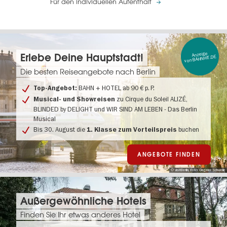
Für den individuellen Aufenthalt
Anzeige
Erlebe Deine Hauptstadt!
von BAHNHIT.DE
Die besten Reiseangebote nach Berlin
BAHN + HOTEL ab 90 € p. P.
Top-Angebot:
zu Cirque du Soleil ALIZÉ,
Musical- und Showreisen
BLINDED by DELIGHT und WIR SIND AM LEBEN - Das Berlin
Musical
Bis 30. August die
buchen
1. Klasse zum Vorteilspreis
ANGEBOTE FINDEN
© visitBerlin, Foto: Dagmar Schwelle
Außergewöhnliche Hotels
Finden Sie Ihr etwas anderes Hotel