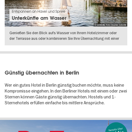
Entspannen an Havel und Spree
Unterkünfte am Wasser
© visitBerlin, Foto: Dagmar Schwelle
Genießen Sie den Blick aufs Wasser von Ihrem Hotelzimmer oder
der Terrasse aus oder kombinieren Sie Ihre Übernachtung mit einer
Kanutour
WEITERLESEN
Günstig übernachten in Berlin
Wer ein gutes Hotel in Berlin günstig buchen möchte, muss keine
Kompromisse eingehen. In den Berliner Hotels mit einem oder zwei
Sternen können Gäste günstig übernachten. Hostels und 1-
Sternehotels erfüllen einfache bis mittlere Ansprüche.
bereits über