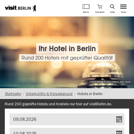
Berlins
Warenkorb
Tickets
Suche
Menü
offizielles
Direkt
Tourismusportal
zum
Inhalt
Ihr Hotel in Berlin
Rund 200 Hotels mit geprüfter Qualität
Hotels in Berlin © Getty Images, Foto: bgton
Startseite
Unterkünfte & Reiseplanung
Hotels in Berlin
Rund 200 geprüfte Hotels und Hostels nur hier auf visitBerlin.de.