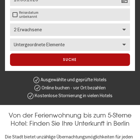
Reisedatum
unbekannt
Anzahl
Erwachsene
Number
of
children
SUCHE
Ausgewählte und geprüfte Hotels
Online buchen - vor Ort bezahlen
Kostenlose Stornierung in vielen Hotels
Von der Ferienwohnung bis zum 5-Sterne
Hotel: Finden Sie Ihre Unterkunft in Berlin
Die Stadt bietet unzählige Übernachtungsmöglichkeiten für jeden