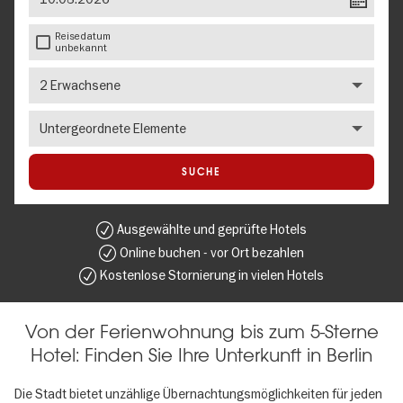
Reisedatum
unbekannt
Anzahl
Erwachsene
Number
of
children
SUCHE
Ausgewählte und geprüfte Hotels
Online buchen - vor Ort bezahlen
Kostenlose Stornierung in vielen Hotels
Von der Ferienwohnung bis zum 5-Sterne
Hotel: Finden Sie Ihre Unterkunft in Berlin
Die Stadt bietet unzählige Übernachtungsmöglichkeiten für jeden