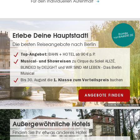
Für den individuellen Aufenthalt
Anzeige
Erlebe Deine Hauptstadt!
von BAHNHIT.DE
Die besten Reiseangebote nach Berlin
BAHN + HOTEL ab 90 € p. P.
Top-Angebot:
zu Cirque du Soleil ALIZÉ,
Musical- und Showreisen
BLINDED by DELIGHT und WIR SIND AM LEBEN - Das Berlin
Musical
Bis 30. August die
buchen
1. Klasse zum Vorteilspreis
ANGEBOTE FINDEN
© visitBerlin, Foto: Dagmar Schwelle
Außergewöhnliche Hotels
Finden Sie Ihr etwas anderes Hotel