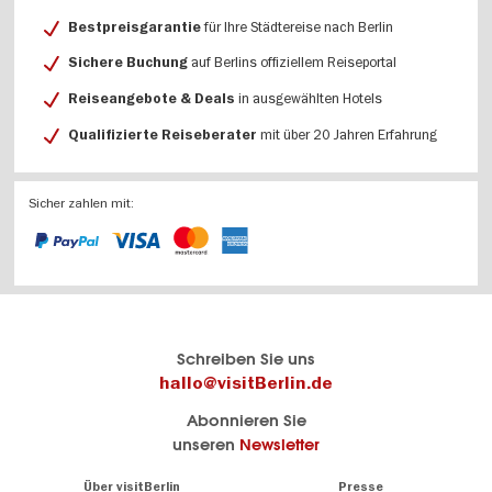
für Ihre Städtereise nach Berlin
Bestpreisgarantie
auf Berlins offiziellem Reiseportal
Sichere Buchung
in ausgewählten Hotels
Reiseangebote & Deals
mit über 20 Jahren Erfahrung
Qualifizierte Reiseberater
Sicher zahlen mit:
Berlins
visitBerlin-Blog
Schreiben Sie uns
offizielles
Hier
hallo@visitBerlin.de
Reiseportal
schreiben
Abonnieren Sie
visitBerlin.de
die
unseren
Newsletter
Berlin-
Wir kennen
Insider
Berlin und
Navigation:
Über visitBerlin
Presse
sind