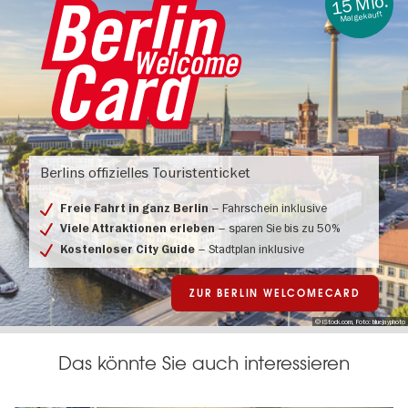
15 Mio.
Mal gekauft
Berlin
Welcome
Berlins offizielles Touristenticket
Card
-
allgemein
– Fahrschein inklusive
Freie Fahrt in ganz Berlin
– sparen Sie bis zu 50%
Viele Attraktionen erleben
– Stadtplan inklusive
Kostenloser City Guide
ZUR BERLIN WELCOMECARD
© iStock.com, Foto: bluejayphoto
Das könnte Sie auch interessieren