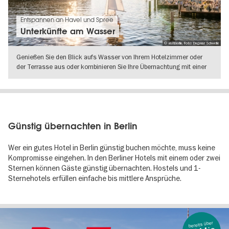
Entspannen an Havel und Spree
Unterkünfte am Wasser
© visitBerlin, Foto: Dagmar Schwelle
Genießen Sie den Blick aufs Wasser von Ihrem Hotelzimmer oder
der Terrasse aus oder kombinieren Sie Ihre Übernachtung mit einer
Kanutour
WEITERLESEN
Günstig übernachten in Berlin
Wer ein gutes Hotel in Berlin günstig buchen möchte, muss keine
Kompromisse eingehen. In den Berliner Hotels mit einem oder zwei
Sternen können Gäste günstig übernachten. Hostels und 1-
Sternehotels erfüllen einfache bis mittlere Ansprüche.
bereits über