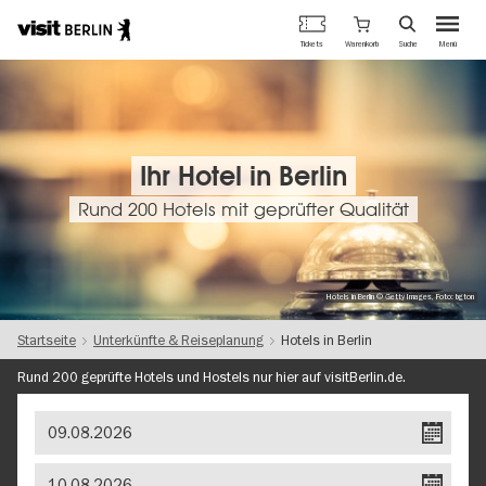
Berlins
Warenkorb
Tickets
Suche
Menü
offizielles
Direkt
Tourismusportal
zum
Inhalt
Ihr Hotel in Berlin
Rund 200 Hotels mit geprüfter Qualität
Hotels in Berlin © Getty Images, Foto: bgton
Startseite
Unterkünfte & Reiseplanung
Hotels in Berlin
Rund 200 geprüfte Hotels und Hostels nur hier auf visitBerlin.de.